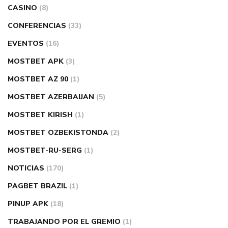
CASINO
(8)
CONFERENCIAS
(33)
EVENTOS
(16)
MOSTBET APK
(3)
MOSTBET AZ 90
(1)
MOSTBET AZERBAIJAN
(5)
MOSTBET KIRISH
(1)
MOSTBET OZBEKISTONDA
(2)
MOSTBET-RU-SERG
(1)
NOTICIAS
(170)
PAGBET BRAZIL
(1)
PINUP APK
(18)
TRABAJANDO POR EL GREMIO
(1)