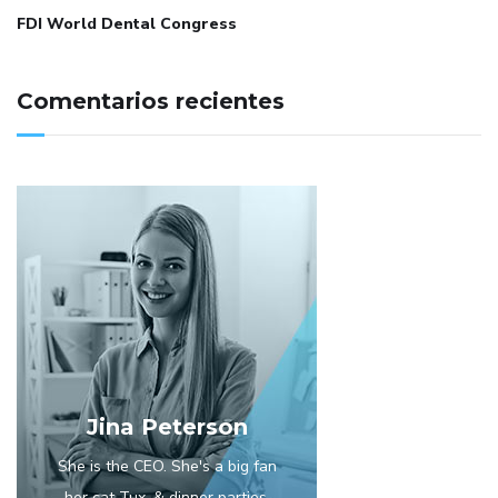
FDI World Dental Congress
Comentarios recientes
Jina Peterson
She is the CEO. She's a big fan
her cat Tux, & dinner parties.