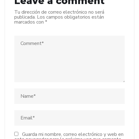
Leave a comment
Tu dirección de correo electrónico no será
publicada.
Los campos obligatorios están
marcados con
*
Guarda mi nombre, correo electrónico y web en