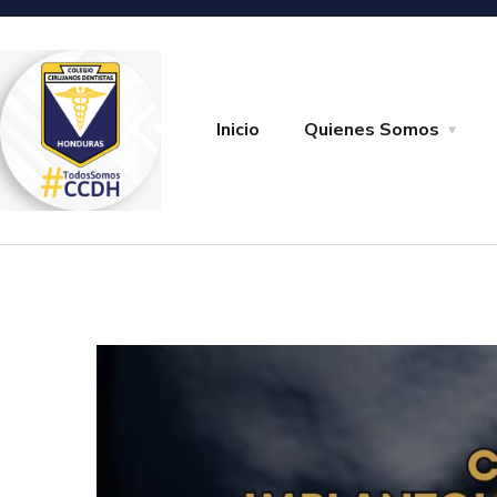
Inicio
Quienes Somos