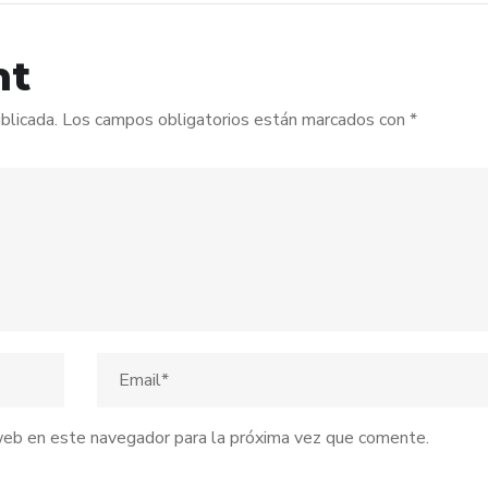
nt
blicada.
Los campos obligatorios están marcados con
*
web en este navegador para la próxima vez que comente.