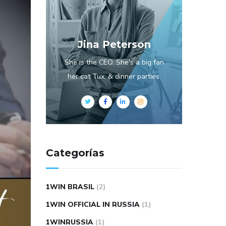
Jina Peterson
She is the CEO. She's a big fan
her cat Tux, & dinner parties.
Categorías
1WIN BRASIL
(2)
1WIN OFFICIAL IN RUSSIA
(1)
1WINRUSSIA
(1)