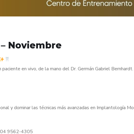
 – Noviembre
on paciente en vivo, de la mano del Dr. Germán Gabriel Bernhardt.
esional y dominar las técnicas más avanzadas en Implantología Mo
+504 9562-4305