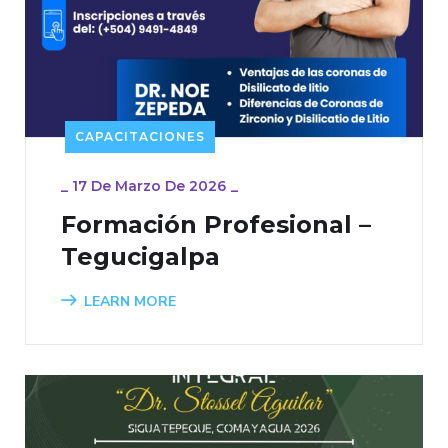
CAPACITACIONES
_
17 De Marzo De 2026
_
Formación Profesional –
Tegucigalpa
LEARN MORE