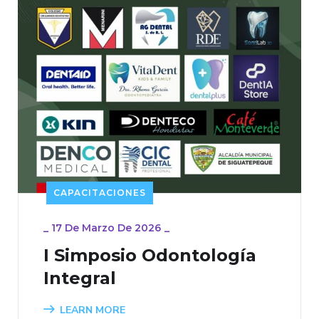
CAPACITACIONES
_
17 De Marzo De 2026
_
I Simposio Odontología
Integral
LEARN MORE