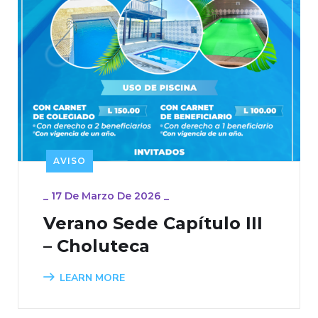
AVISO
_
17 De Marzo De 2026
_
Verano Sede Capítulo III
– Choluteca
LEARN MORE