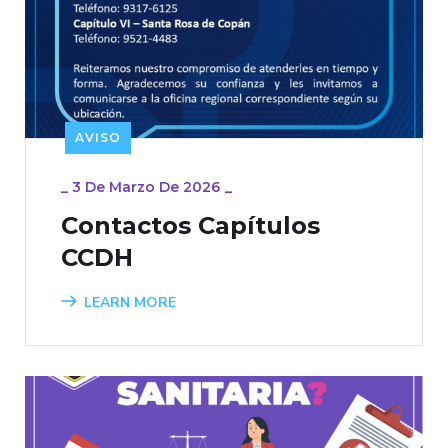
AVISO
_
3 De Marzo De 2026
_
Contactos Capítulos
CCDH
LEARN MORE