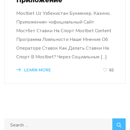
Приложение
Mostbet Uz Узбекистан Букмекер, Казино,
Приложение» «официальный Сайт
Мостбет Ставки На Спорт Mostbet Content
Программа Лояльности Наше Мнение Об
Операторе Ставок Как Делать Ставки На
Спорт В Mostbet? Через Социальные […]
LEARN MORE
62