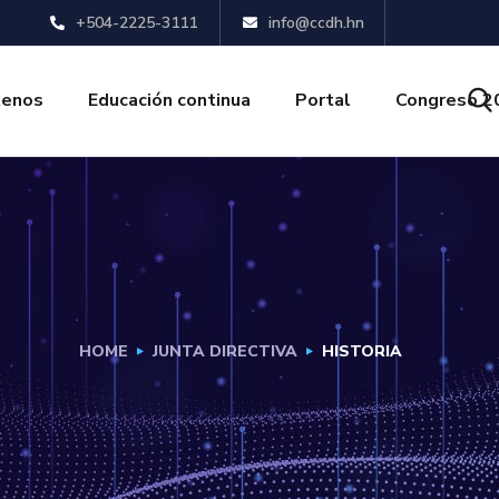
+504-2225-3111
info@ccdh.hn
tenos
Educación continua
Portal
Congreso 2
HOME
JUNTA DIRECTIVA
HISTORIA