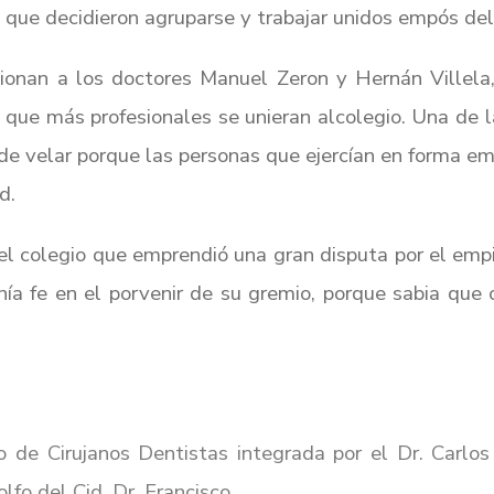
que decidieron agruparse y trabajar unidos empós del
ionan a los doctores Manuel Zeron y Hernán Villela
de que más profesionales se unieran alcolegio. Una de l
de velar porque las personas que ejercían en forma em
d.
l colegio que emprendió una gran disputa por el empir
tenía fe en el porvenir de su gremio, porque sabia que
io de
Cirujanos Dentistas integrada por el Dr. Carlo
lfo del Cid, Dr. Francisco