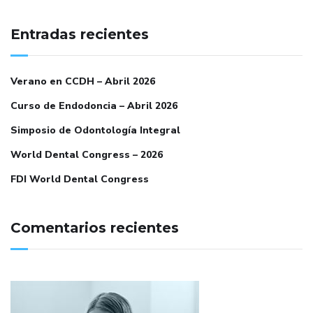
Entradas recientes
Verano en CCDH – Abril 2026
Curso de Endodoncia – Abril 2026
Simposio de Odontología Integral
World Dental Congress – 2026
FDI World Dental Congress
Comentarios recientes