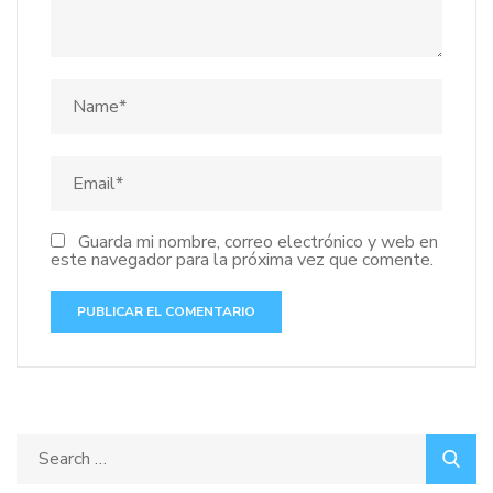
Guarda mi nombre, correo electrónico y web en
este navegador para la próxima vez que comente.