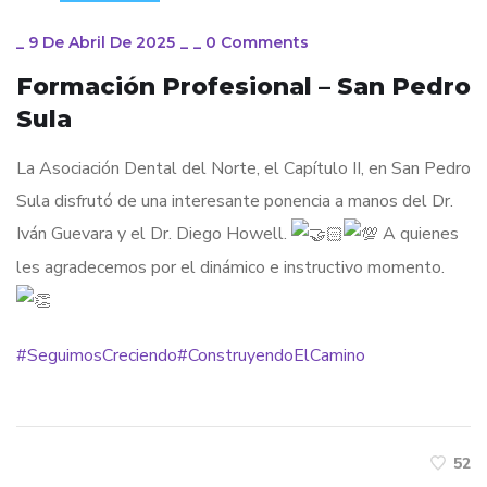
_
9 De Abril De 2025
_
_
0 Comments
Formación Profesional – San Pedro
Sula
La Asociación Dental del Norte, el Capítulo II, en San Pedro
Sula disfrutó de una interesante ponencia a manos del Dr.
Iván Guevara y el Dr. Diego Howell.
A qui
enes
les agradecemos por el dinámico e instructivo momento.
#SeguimosCreciendo
#ConstruyendoElCamino
52