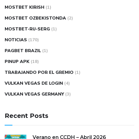
MOSTBET KIRISH
(1)
MOSTBET OZBEKISTONDA
(2)
MOSTBET-RU-SERG
(1)
NOTICIAS
(170)
PAGBET BRAZIL
(1)
PINUP APK
(18)
TRABAJANDO POR EL GREMIO
(1)
VULKAN VEGAS DE LOGIN
(4)
VULKAN VEGAS GERMANY
(3)
Recent Posts
Verano en CCDH – Abril 2026