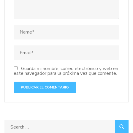
Guarda mi nombre, correo electrónico y web en
este navegador para la próxima vez que comente.