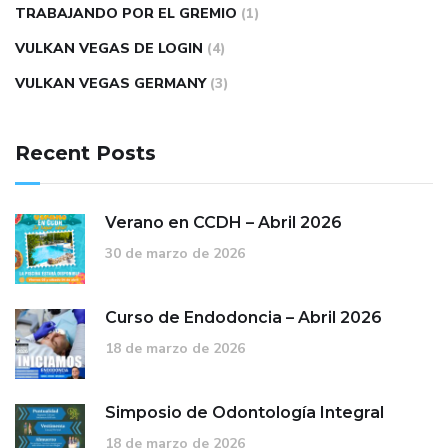
TRABAJANDO POR EL GREMIO
(1)
VULKAN VEGAS DE LOGIN
(4)
VULKAN VEGAS GERMANY
(3)
Recent Posts
Verano en CCDH – Abril 2026
30 de marzo de 2026
Curso de Endodoncia – Abril 2026
18 de marzo de 2026
Simposio de Odontología Integral
18 de marzo de 2026