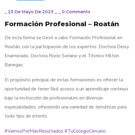
_
23 De Mayo De 2023
_
_
0 Comments
Formación Profesional – Roatán
De esta forma se llevó a cabo Formación Profesional en
Roatán, con la participación de los expertos: Doctora Deisy
Enamorado, Doctora Rocio Soriano y el Técnico Milton
Banegas.
El propósito principal de estas formaciones es ofrecer la
oportunidad de tener fácil acceso a un aprendizaje continuo
bajo la instrucción de profesionales en diversas
especialidades, ofreciendo una variedad de temáticas para
todo tipo de interés.
#VamosPorMasResultados
#TuColegioCercano