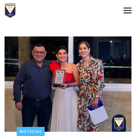
NOTICIAS