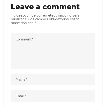
Leave a comment
Tu dirección de correo electrónico no será
publicada.
Los campos obligatorios están
marcados con
*