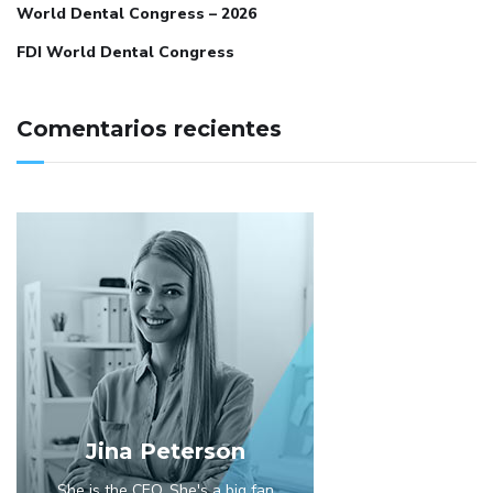
World Dental Congress – 2026
FDI World Dental Congress
Comentarios recientes
Jina Peterson
She is the CEO. She's a big fan