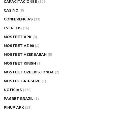
CAPACITACIONES
(109)
CASINO
(8)
CONFERENCIAS
(33)
EVENTOS
(16)
MOSTBET APK
(3)
MOSTBET AZ 90
(1)
MOSTBET AZERBAIJAN
(5)
MOSTBET KIRISH
(1)
MOSTBET OZBEKISTONDA
(2)
MOSTBET-RU-SERG
(1)
NOTICIAS
(170)
PAGBET BRAZIL
(1)
PINUP APK
(18)