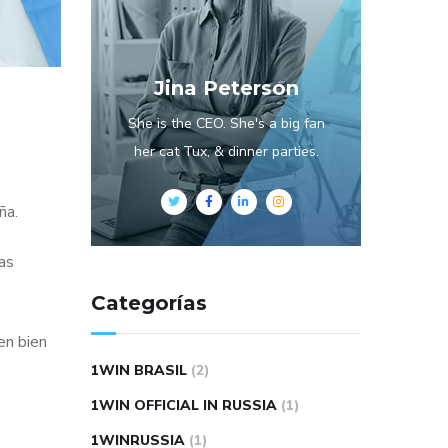
Jina Peterson
She is the CEO. She's a big fan
her cat Tux, & dinner parties.
ña.
as
Categorías
en bien
1WIN BRASIL
(2)
1WIN OFFICIAL IN RUSSIA
(1)
1WINRUSSIA
(1)