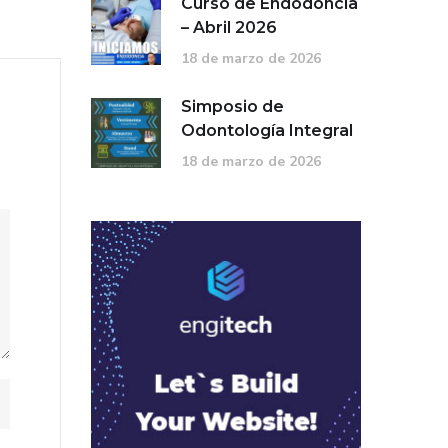
Curso de Endodoncia
– Abril 2026
18 de marzo de 2026
Simposio de
Odontología Integral
18 de marzo de 2026