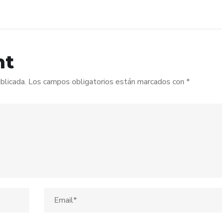
nt
blicada.
Los campos obligatorios están marcados con
*