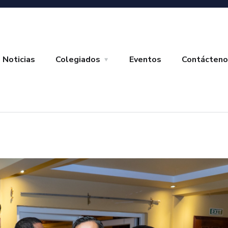
Noticias
Colegiados
Eventos
Contácteno