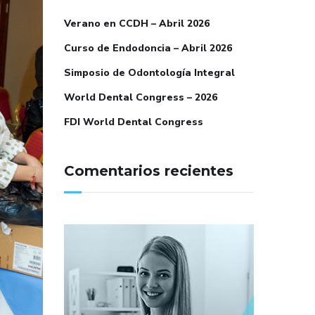
Verano en CCDH – Abril 2026
Curso de Endodoncia – Abril 2026
Simposio de Odontología Integral
World Dental Congress – 2026
FDI World Dental Congress
Comentarios recientes