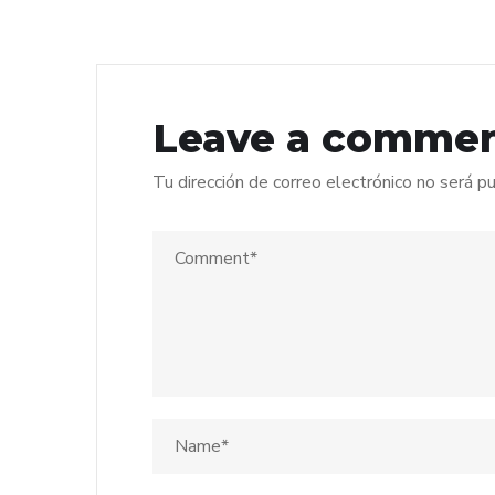
Leave a comme
Tu dirección de correo electrónico no será pu