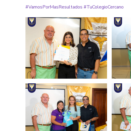
#VamosPorMasResultados
#TuColegioCercano