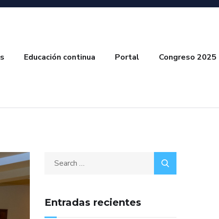
s
Educación continua
Portal
Congreso 2025
Entradas recientes