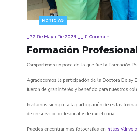
NOTICIAS
_
22 De Mayo De 2023
_
_
0 Comments
Formación Profesional
Compartimos un poco de lo que fue la Formación Prof
Agradecemos la participación de la Doctora Deisy 
fueron de gran interés y beneficio para nuestros co
Invitamos siempre a la participación de estas forma
de un servicio profesional y de excelencia.
Puedes encontrar mas fotografías en:
https://dri