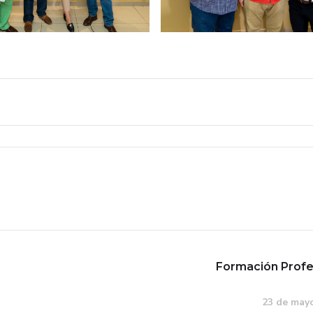
Formación Profe
23 de may