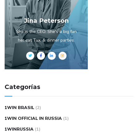
Jina Peterson
She is the CEO. She's a big fan
her cat Tux, & dinner parties.
Categorías
1WIN BRASIL
(2)
1WIN OFFICIAL IN RUSSIA
(1)
1WINRUSSIA
(1)