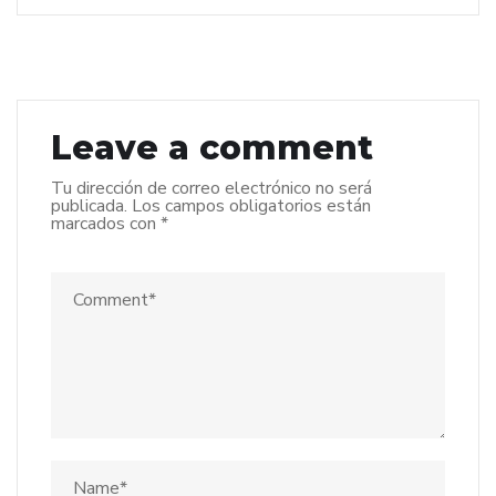
Leave a comment
Tu dirección de correo electrónico no será
publicada.
Los campos obligatorios están
marcados con
*