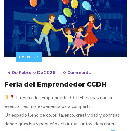
EVENTOS
_
4 De Febrero De 2026
_
_
0 Comments
Feria del Emprendedor CCDH
La Feria del Emprendedor CCDH es más que un
evento… es una experiencia para compartir.
Un espacio lleno de color, talento, creatividad y sonrisas,
donde grandes y pequeños disfrutan juntos, descubren