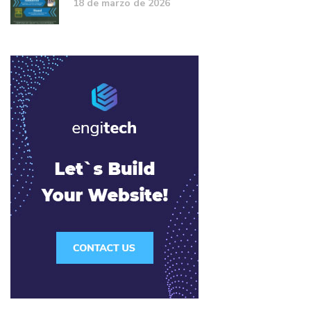
18 de marzo de 2026