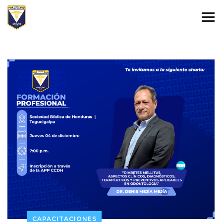
CAPACITACIONES