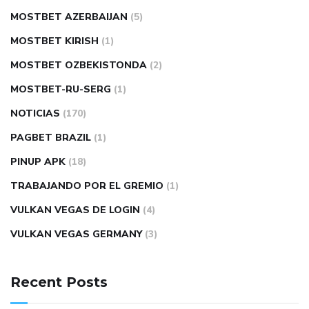
MOSTBET AZERBAIJAN
(5)
MOSTBET KIRISH
(1)
MOSTBET OZBEKISTONDA
(2)
MOSTBET-RU-SERG
(1)
NOTICIAS
(170)
PAGBET BRAZIL
(1)
PINUP APK
(18)
TRABAJANDO POR EL GREMIO
(1)
VULKAN VEGAS DE LOGIN
(4)
VULKAN VEGAS GERMANY
(3)
Recent Posts