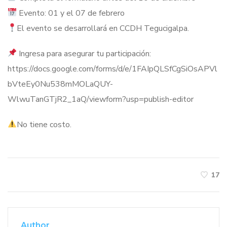
Evento: 01 y el 07 de febrero
El evento se desarrollará en CCDH Tegucigalpa.
Ingresa para asegurar tu participación:
https://docs.google.com/forms/d/e/1FAIpQLSfCgSiOsAPVl
bVteEy0Nu538mMOLaQUY-
WlwuTanGTjR2_1aQ/viewform?usp=publish-editor
No tiene costo.
17
Author