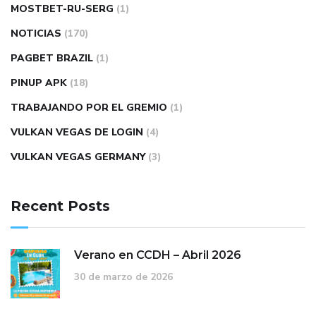
MOSTBET-RU-SERG
(1)
NOTICIAS
(170)
PAGBET BRAZIL
(1)
PINUP APK
(18)
TRABAJANDO POR EL GREMIO
(1)
VULKAN VEGAS DE LOGIN
(4)
VULKAN VEGAS GERMANY
(3)
Recent Posts
Verano en CCDH – Abril 2026
30 de marzo de 2026