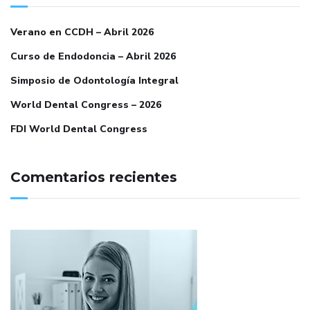
Verano en CCDH – Abril 2026
Curso de Endodoncia – Abril 2026
Simposio de Odontología Integral
World Dental Congress – 2026
FDI World Dental Congress
Comentarios recientes