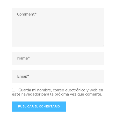
Guarda mi nombre, correo electrónico y web en
este navegador para la próxima vez que comente.