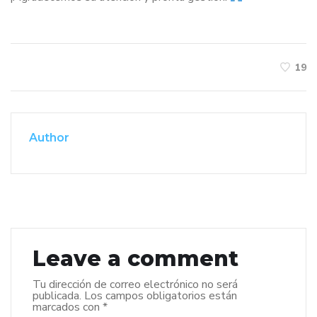
19
Author
Leave a comment
Tu dirección de correo electrónico no será
publicada.
Los campos obligatorios están
marcados con
*