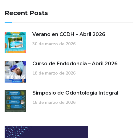
Recent Posts
Verano en CCDH – Abril 2026
30 de marzo de 2026
Curso de Endodoncia – Abril 2026
18 de marzo de 2026
Simposio de Odontología Integral
18 de marzo de 2026