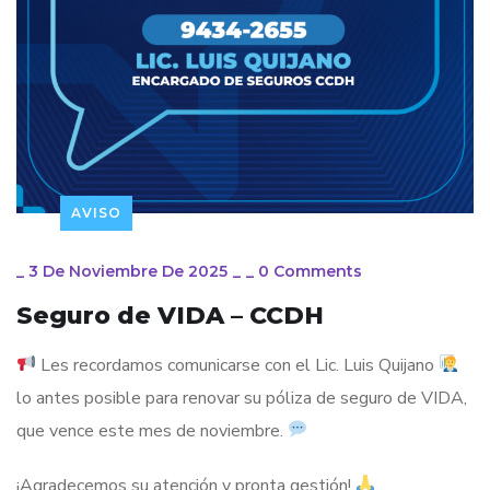
AVISO
_
3 De Noviembre De 2025
_
_
0 Comments
Seguro de VIDA – CCDH
Les recordamos comunicarse con el Lic. Luis Quijano
lo antes posible para renovar su póliza de seguro de VIDA,
que vence este mes de noviembre.
¡Agradecemos su atención y pronta gestión!