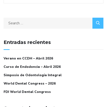
Entradas recientes
Verano en CCDH – Abril 2026
Curso de Endodoncia – Abril 2026
Simposio de Odontología Integral
World Dental Congress – 2026
FDI World Dental Congress