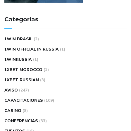
Categorías
1WIN BRASIL
(2)
1WIN OFFICIAL IN RUSSIA
(1)
1WINRUSSIA
(1)
1XBET MOROCCO
(1)
1XBET RUSSIAN
(3)
AVISO
(247)
CAPACITACIONES
(109)
CASINO
(8)
CONFERENCIAS
(33)