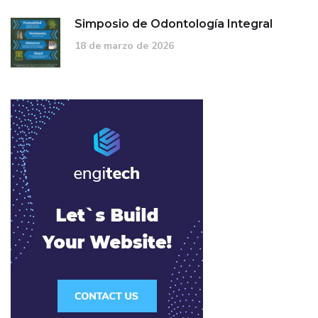
Simposio de Odontología Integral
18 de marzo de 2026