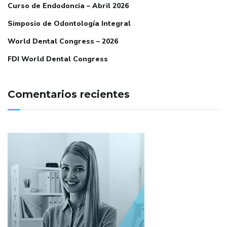
Curso de Endodoncia – Abril 2026
Simposio de Odontología Integral
World Dental Congress – 2026
FDI World Dental Congress
Comentarios recientes