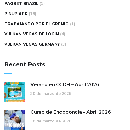
PAGBET BRAZIL
(1)
PINUP APK
(18)
TRABAJANDO POR EL GREMIO
(1)
VULKAN VEGAS DE LOGIN
(4)
VULKAN VEGAS GERMANY
(3)
Recent Posts
Verano en CCDH – Abril 2026
30 de marzo de 2026
Curso de Endodoncia – Abril 2026
18 de marzo de 2026