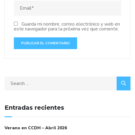
Guarda mi nombre, correo electrónico y web en
este navegador para la próxima vez que comente.
Entradas recientes
Verano en CCDH – Abril 2026