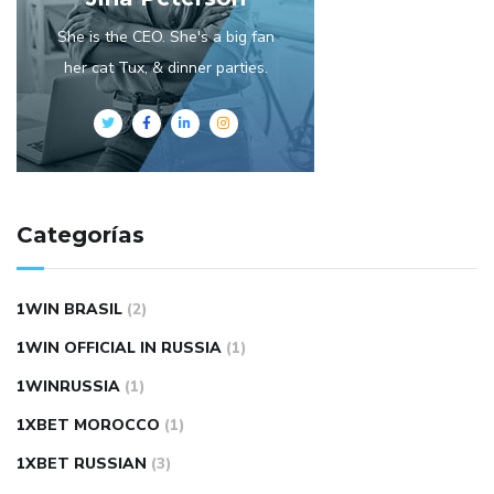
She is the CEO. She's a big fan
her cat Tux, & dinner parties.
Categorías
1WIN BRASIL
(2)
1WIN OFFICIAL IN RUSSIA
(1)
1WINRUSSIA
(1)
1XBET MOROCCO
(1)
1XBET RUSSIAN
(3)