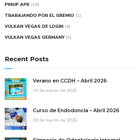
PINUP APK
(18)
TRABAJANDO POR EL GREMIO
(1)
VULKAN VEGAS DE LOGIN
(4)
VULKAN VEGAS GERMANY
(3)
Recent Posts
Verano en CCDH – Abril 2026
30 de marzo de 2026
Curso de Endodoncia – Abril 2026
18 de marzo de 2026