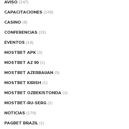
AVISO
(247)
CAPACITACIONES
(109)
CASINO
(8)
CONFERENCIAS
(33)
EVENTOS
(16)
MOSTBET APK
(3)
MOSTBET AZ 90
(1)
MOSTBET AZERBAIJAN
(5)
MOSTBET KIRISH
(1)
MOSTBET OZBEKISTONDA
(2)
MOSTBET-RU-SERG
(1)
NOTICIAS
(170)
PAGBET BRAZIL
(1)