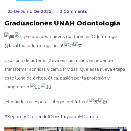
_
25 De Junio De 2025
_
_
0 Comments
Graduaciones UNAH Odontología
¡Felicidades, nuevos doctores en Odontología
@facultad_odontologiaunah!
Cada
uno de ustedes lleva en sus manos el poder de
transformar sonrisas y cambiar vidas. Que esta nueva etapa
esté llena de éxitos, ética, pasión por la profesión y
compromiso.
¡El mundo los espera, colegas del futuro!
#SeguimosCreciendo
#ConstruyendoElCamino