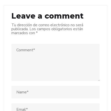
Leave a comment
Tu dirección de correo electrónico no será
publicada.
Los campos obligatorios están
marcados con
*