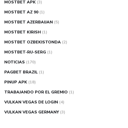
MOSTBET APK
(3)
MOSTBET AZ 90
(1)
MOSTBET AZERBAIJAN
(5)
MOSTBET KIRISH
(1)
MOSTBET OZBEKISTONDA
(2)
MOSTBET-RU-SERG
(1)
NOTICIAS
(170)
PAGBET BRAZIL
(1)
PINUP APK
(18)
TRABAJANDO POR EL GREMIO
(1)
VULKAN VEGAS DE LOGIN
(4)
VULKAN VEGAS GERMANY
(3)