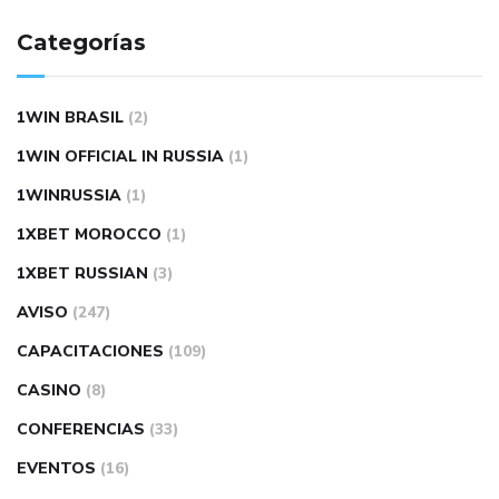
Categorías
1WIN BRASIL
(2)
1WIN OFFICIAL IN RUSSIA
(1)
1WINRUSSIA
(1)
1XBET MOROCCO
(1)
1XBET RUSSIAN
(3)
AVISO
(247)
CAPACITACIONES
(109)
CASINO
(8)
CONFERENCIAS
(33)
EVENTOS
(16)