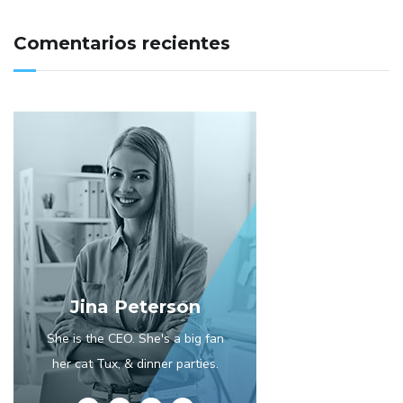
Comentarios recientes
Jina Peterson
She is the CEO. She's a big fan
her cat Tux, & dinner parties.