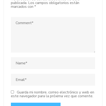
publicada.
Los campos obligatorios están
marcados con
*
Guarda mi nombre, correo electrónico y web en
este navegador para la próxima vez que comente.