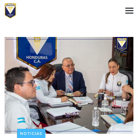
NOTICIAS