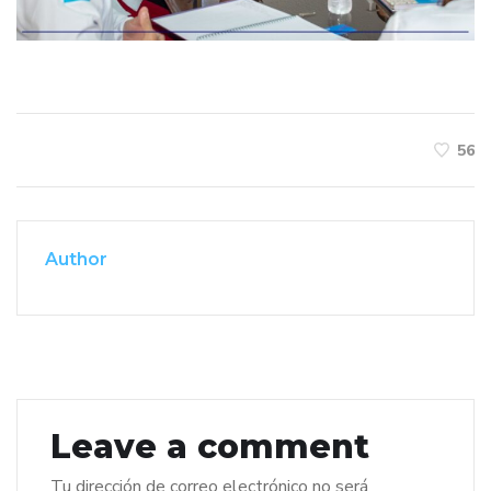
56
Author
Leave a comment
Tu dirección de correo electrónico no será