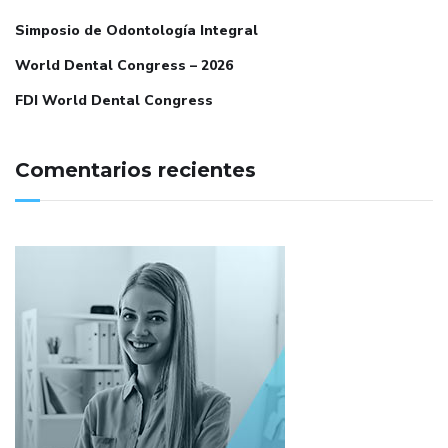
Simposio de Odontología Integral
World Dental Congress – 2026
FDI World Dental Congress
Comentarios recientes