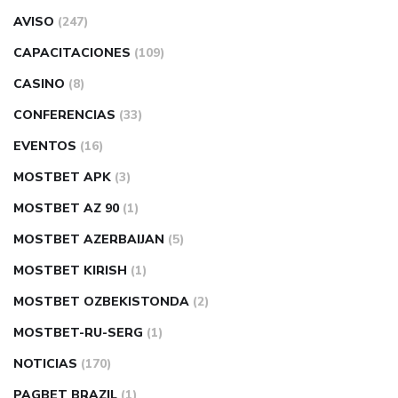
AVISO
(247)
CAPACITACIONES
(109)
CASINO
(8)
CONFERENCIAS
(33)
EVENTOS
(16)
MOSTBET APK
(3)
MOSTBET AZ 90
(1)
MOSTBET AZERBAIJAN
(5)
MOSTBET KIRISH
(1)
MOSTBET OZBEKISTONDA
(2)
MOSTBET-RU-SERG
(1)
NOTICIAS
(170)
PAGBET BRAZIL
(1)