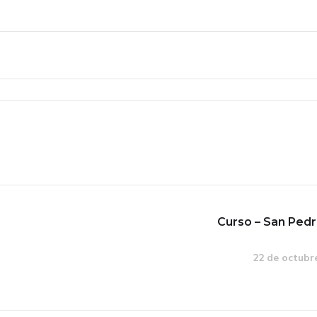
Curso – San Pedr
22 de octubr