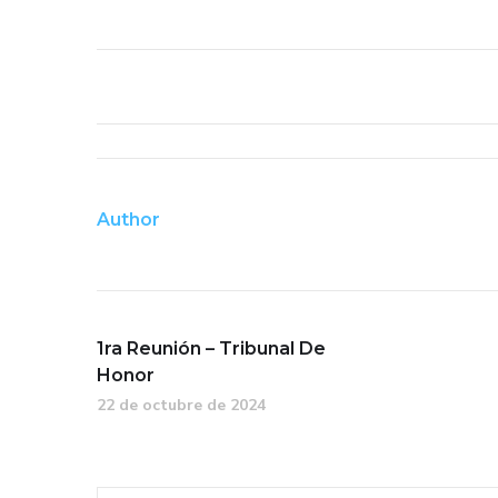
Author
1ra Reunión – Tribunal De
Honor
22 de octubre de 2024