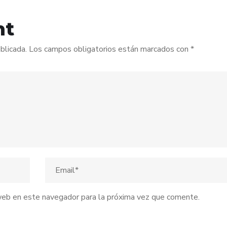
nt
blicada.
Los campos obligatorios están marcados con
*
web en este navegador para la próxima vez que comente.