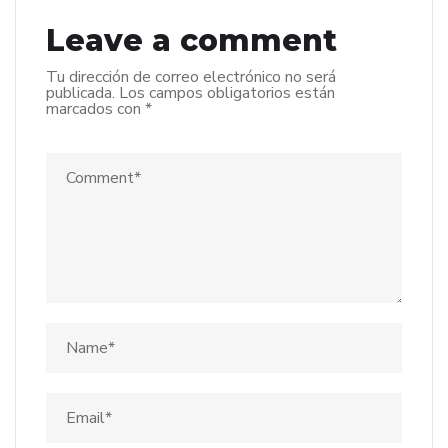
Leave a comment
Tu dirección de correo electrónico no será
publicada.
Los campos obligatorios están
marcados con
*