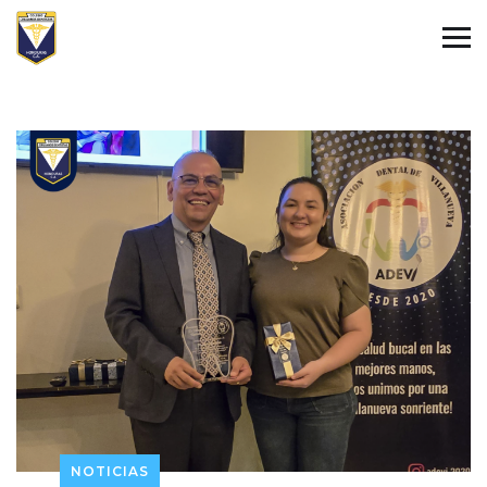
NOTICIAS