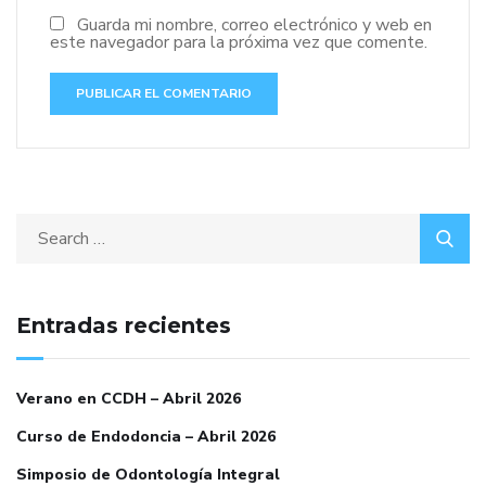
Guarda mi nombre, correo electrónico y web en
este navegador para la próxima vez que comente.
Entradas recientes
Verano en CCDH – Abril 2026
Curso de Endodoncia – Abril 2026
Simposio de Odontología Integral