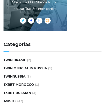
She is the CEO. She's a big fan
her cat Tux, & dinner parties.
Categorías
1WIN BRASIL
(2)
1WIN OFFICIAL IN RUSSIA
(1)
1WINRUSSIA
(1)
1XBET MOROCCO
(1)
1XBET RUSSIAN
(3)
AVISO
(247)