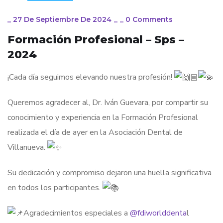
_
27 De Septiembre De 2024
_
_
0 Comments
Formación Profesional – Sps –
2024
¡Cada día seguimos elevando nuestra profesión!
Queremos agradecer al, Dr. Iván Guevara, por compartir su
conocimiento y experiencia en la Formación Profesional
realizada el día de ayer en la Asociación Dental de
Villanueva.
Su dedicación y compromiso dejaron una huella significativa
en todos los participantes.
Agradecimientos especiales a
@fdiworlddenta
l