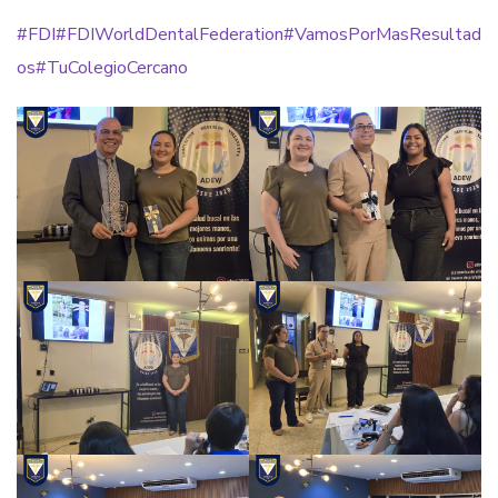
#FDI
#FDIWorldDentalFederation
#VamosPorMasResultad
os
#TuColegioCercano