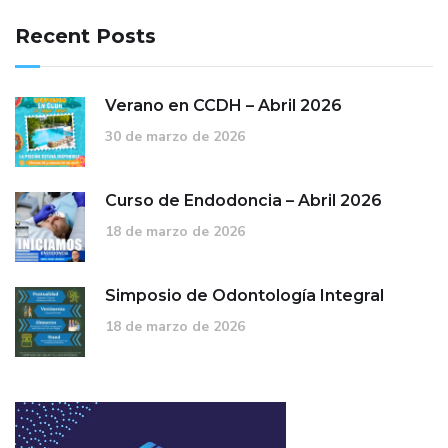
Recent Posts
Verano en CCDH – Abril 2026
30 de marzo de 2026
Curso de Endodoncia – Abril 2026
18 de marzo de 2026
Simposio de Odontología Integral
18 de marzo de 2026