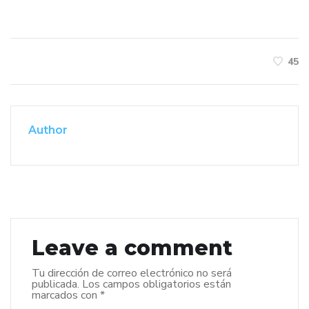
45
Author
Leave a comment
Tu dirección de correo electrónico no será
publicada.
Los campos obligatorios están
marcados con
*