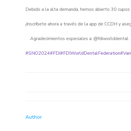
Debido a la alta demanda, hemos abierto 30 cupos 
¡Inscríbete ahora a través de la app de CCDH y aseg
Agradecimientos especiales a: @fdiworlddental.
#SNO2024
#FDI
#FDIWorldDentalFederation
#Vam
Author