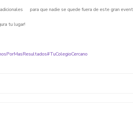
adicionales
para que nadie se quede fuera de este gran event
ura tu lugar!
osPorMasResultados
#TuColegioCercano