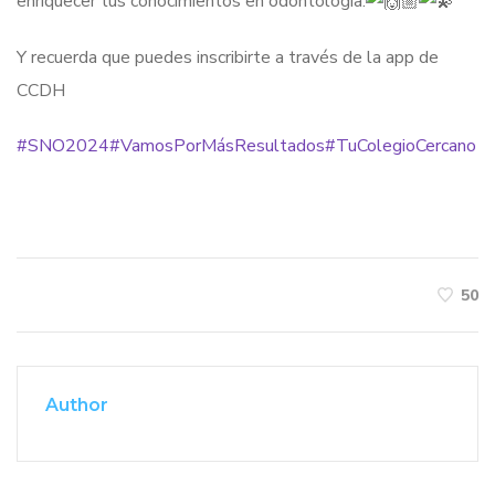
enriquecer tus conocimientos en odontología.
Y recuerda que puedes inscribirte a través de la app de
CCDH
#SNO2024
#VamosPorMásResultados
#TuColegioCercano
50
Author