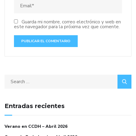
Guarda mi nombre, correo electrónico y web en
este navegador para la próxima vez que comente.
Entradas recientes
Verano en CCDH – Abril 2026