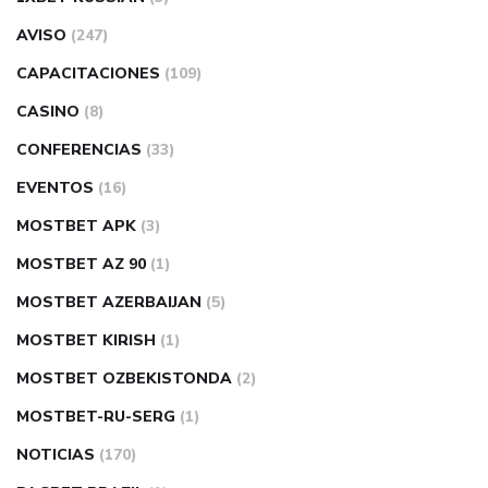
AVISO
(247)
CAPACITACIONES
(109)
CASINO
(8)
CONFERENCIAS
(33)
EVENTOS
(16)
MOSTBET APK
(3)
MOSTBET AZ 90
(1)
MOSTBET AZERBAIJAN
(5)
MOSTBET KIRISH
(1)
MOSTBET OZBEKISTONDA
(2)
MOSTBET-RU-SERG
(1)
NOTICIAS
(170)