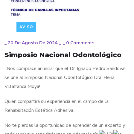
AVISO
_
20 De Agosto De 2024
_
_
0 Comments
Simposio Nacional Odontológico
¡Nos complace anunciar que el Dr. Ignacio Pedro Sandoval
se une al Simposio Nacional Odontológico Dra. Hena
Villafranca Moya!
Quien compartirá su experiencia en el campo de la
Rehabilitación Estética Adhesiva.
No te pierdas la oportunidad de aprender de un experto y