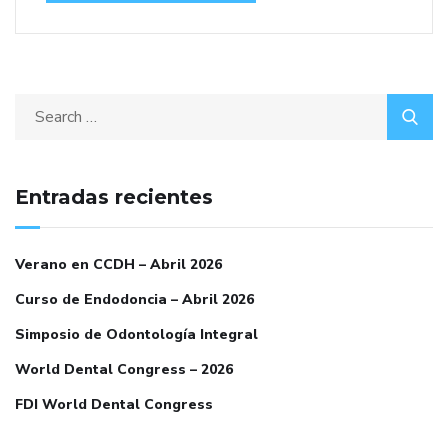
Entradas recientes
Verano en CCDH – Abril 2026
Curso de Endodoncia – Abril 2026
Simposio de Odontología Integral
World Dental Congress – 2026
FDI World Dental Congress