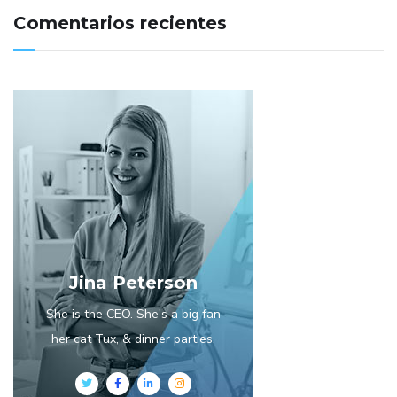
Comentarios recientes
Jina Peterson
She is the CEO. She's a big fan
her cat Tux, & dinner parties.