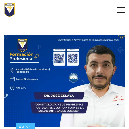
AVISO