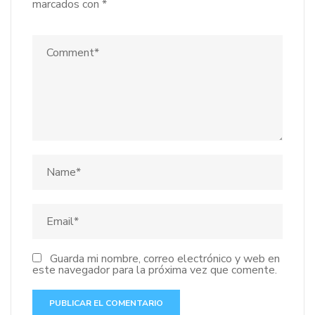
marcados con
*
Guarda mi nombre, correo electrónico y web en
este navegador para la próxima vez que comente.