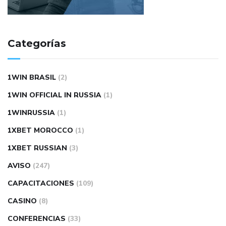
Categorías
1WIN BRASIL
(2)
1WIN OFFICIAL IN RUSSIA
(1)
1WINRUSSIA
(1)
1XBET MOROCCO
(1)
1XBET RUSSIAN
(3)
AVISO
(247)
CAPACITACIONES
(109)
CASINO
(8)
CONFERENCIAS
(33)