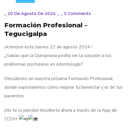
_
20 De Agosto De 2024
_
_
0 Comments
Formación Profesional –
Tegucigalpa
¡Atencion este Jueves 22 de agosto 2024 !
¿Sabías que la Quiropraxia podría ser la solución a los
problemas posturales en odontología?
Descúbrelo en nuestra próxima Formación Profesional,
donde exploraremos cómo mejorar tu bienestar y el de tus
pacientes.
¡No te lo pierdas! Inscríbete ahora a través de la App de
CCDH.