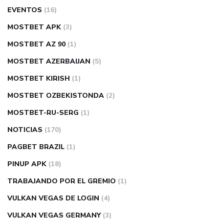
EVENTOS
(16)
MOSTBET APK
(3)
MOSTBET AZ 90
(1)
MOSTBET AZERBAIJAN
(5)
MOSTBET KIRISH
(1)
MOSTBET OZBEKISTONDA
(2)
MOSTBET-RU-SERG
(1)
NOTICIAS
(170)
PAGBET BRAZIL
(1)
PINUP APK
(18)
TRABAJANDO POR EL GREMIO
(1)
VULKAN VEGAS DE LOGIN
(4)
VULKAN VEGAS GERMANY
(3)