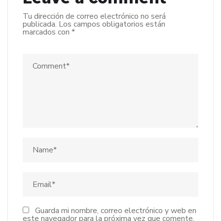
Tu dirección de correo electrónico no será
publicada.
Los campos obligatorios están
marcados con
*
Guarda mi nombre, correo electrónico y web en
este navegador para la próxima vez que comente.