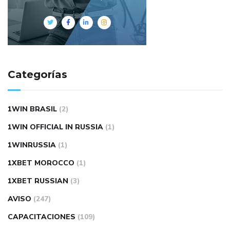
Categorías
1WIN BRASIL
(2)
1WIN OFFICIAL IN RUSSIA
(1)
1WINRUSSIA
(1)
1XBET MOROCCO
(1)
1XBET RUSSIAN
(3)
AVISO
(247)
CAPACITACIONES
(109)