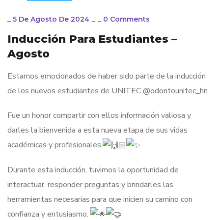
_
5 De Agosto De 2024
_
_
0 Comments
Inducción Para Estudiantes –
Agosto
Estamos emocionados de haber sido parte de la inducción
de los nuevos estudiantes de UNITEC @odontounitec_hn
Fue un honor compartir con ellos información valiosa y
darles la bienvenida a esta nueva etapa de sus vidas
académicas y profesionales.
Durante esta inducción, tuvimos la oportunidad de
interactuar, responder preguntas y brindarles las
herramientas necesarias para que inicien su camino con
confianza y entusiasmo.