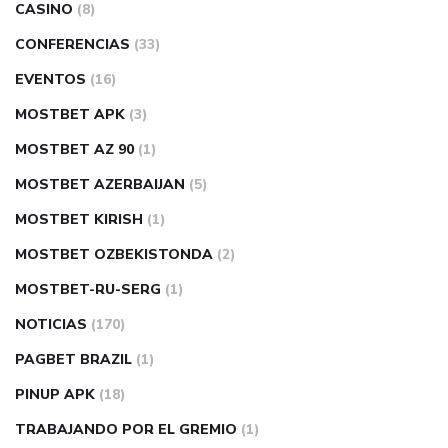
CASINO
(8)
CONFERENCIAS
(33)
EVENTOS
(16)
MOSTBET APK
(3)
MOSTBET AZ 90
(1)
MOSTBET AZERBAIJAN
(5)
MOSTBET KIRISH
(1)
MOSTBET OZBEKISTONDA
(2)
MOSTBET-RU-SERG
(1)
NOTICIAS
(170)
PAGBET BRAZIL
(1)
PINUP APK
(18)
TRABAJANDO POR EL GREMIO
(1)