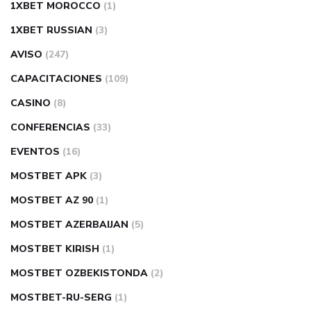
1XBET MOROCCO
(1)
1XBET RUSSIAN
(3)
AVISO
(247)
CAPACITACIONES
(109)
CASINO
(8)
CONFERENCIAS
(33)
EVENTOS
(16)
MOSTBET APK
(3)
MOSTBET AZ 90
(1)
MOSTBET AZERBAIJAN
(5)
MOSTBET KIRISH
(1)
MOSTBET OZBEKISTONDA
(2)
MOSTBET-RU-SERG
(1)