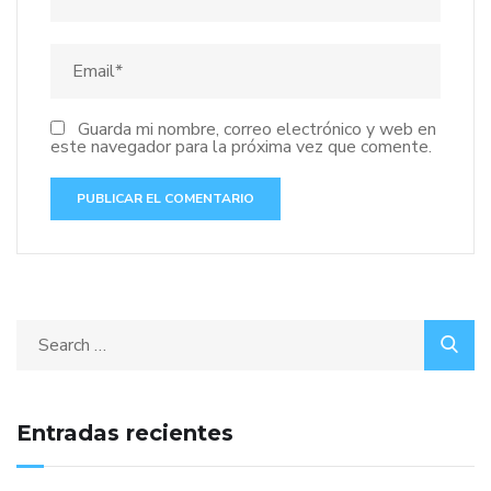
Guarda mi nombre, correo electrónico y web en
este navegador para la próxima vez que comente.
Entradas recientes