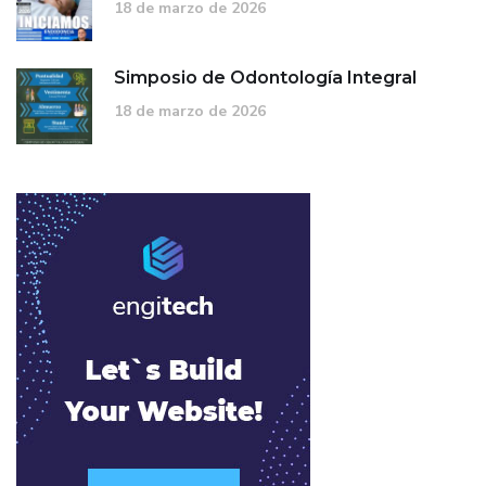
18 de marzo de 2026
Simposio de Odontología Integral
18 de marzo de 2026