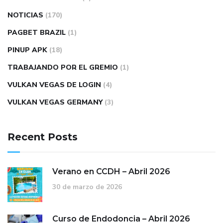
NOTICIAS
(170)
PAGBET BRAZIL
(1)
PINUP APK
(18)
TRABAJANDO POR EL GREMIO
(1)
VULKAN VEGAS DE LOGIN
(4)
VULKAN VEGAS GERMANY
(3)
Recent Posts
Verano en CCDH – Abril 2026
30 de marzo de 2026
Curso de Endodoncia – Abril 2026