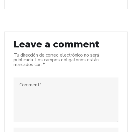
Leave a comment
Tu dirección de correo electrónico no será
publicada.
Los campos obligatorios están
marcados con
*