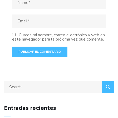
Guarda mi nombre, correo electrónico y web en
este navegador para la próxima vez que comente.
Entradas recientes