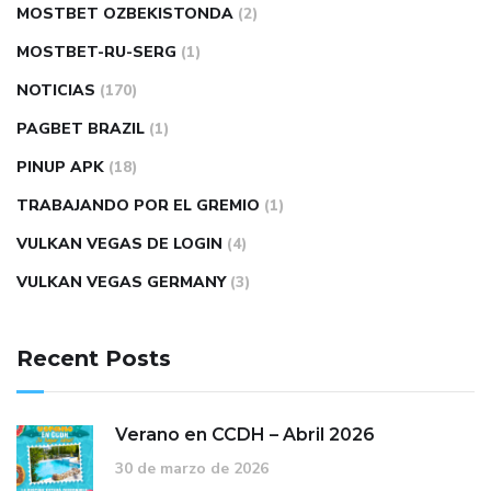
MOSTBET OZBEKISTONDA
(2)
MOSTBET-RU-SERG
(1)
NOTICIAS
(170)
PAGBET BRAZIL
(1)
PINUP APK
(18)
TRABAJANDO POR EL GREMIO
(1)
VULKAN VEGAS DE LOGIN
(4)
VULKAN VEGAS GERMANY
(3)
Recent Posts
Verano en CCDH – Abril 2026
30 de marzo de 2026