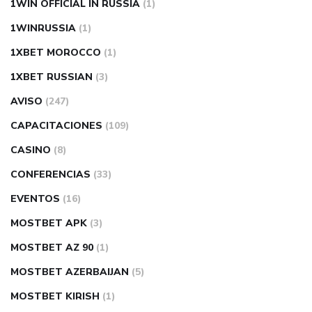
1WIN OFFICIAL IN RUSSIA
(1)
1WINRUSSIA
(1)
1XBET MOROCCO
(1)
1XBET RUSSIAN
(3)
AVISO
(247)
CAPACITACIONES
(109)
CASINO
(8)
CONFERENCIAS
(33)
EVENTOS
(16)
MOSTBET APK
(3)
MOSTBET AZ 90
(1)
MOSTBET AZERBAIJAN
(5)
MOSTBET KIRISH
(1)