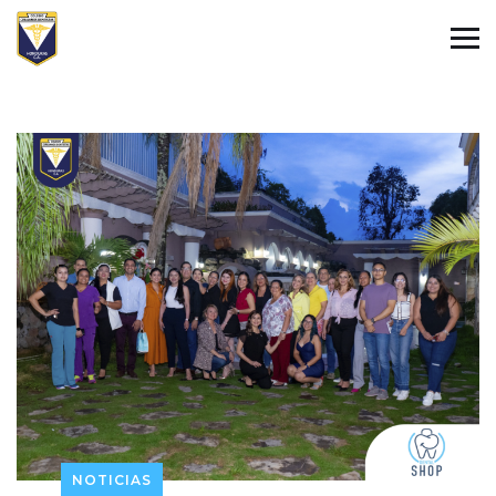
NOTICIAS