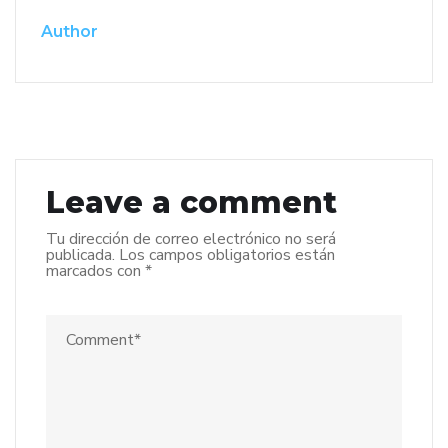
Author
Leave a comment
Tu dirección de correo electrónico no será
publicada.
Los campos obligatorios están
marcados con
*