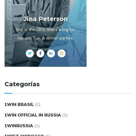
Jina Peterson
She is the CEO. She's a big fan
her cat Tux, & dinner parties.
Categorías
1WIN BRASIL
(2)
1WIN OFFICIAL IN RUSSIA
(1)
1WINRUSSIA
(1)