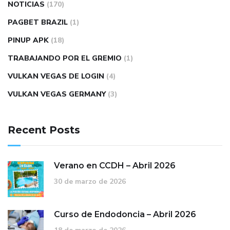
NOTICIAS
(170)
PAGBET BRAZIL
(1)
PINUP APK
(18)
TRABAJANDO POR EL GREMIO
(1)
VULKAN VEGAS DE LOGIN
(4)
VULKAN VEGAS GERMANY
(3)
Recent Posts
Verano en CCDH – Abril 2026
30 de marzo de 2026
Curso de Endodoncia – Abril 2026