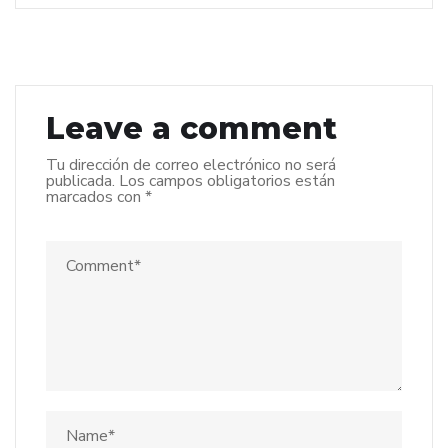
Leave a comment
Tu dirección de correo electrónico no será
publicada.
Los campos obligatorios están
marcados con
*