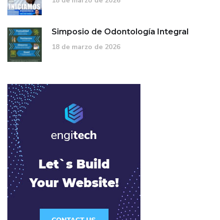
18 de marzo de 2026
Simposio de Odontología Integral
18 de marzo de 2026