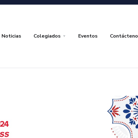
Noticias
Colegiados
Eventos
Contácteno