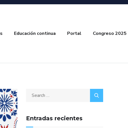
s
Educación continua
Portal
Congreso 2025
Entradas recientes