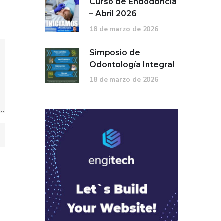
Curso de Endodoncia
– Abril 2026
18 de marzo de 2026
Simposio de
Odontología Integral
18 de marzo de 2026