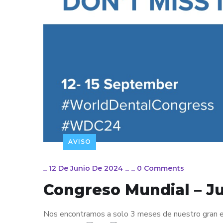
AVISO
_
12 De Junio De 2024
_
_
0 Comments
Congreso Mundial – J
Nos encontramos a solo 3 meses de nuestro gran e