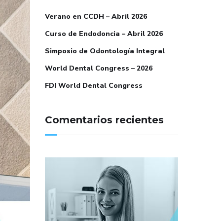
Verano en CCDH – Abril 2026
Curso de Endodoncia – Abril 2026
Simposio de Odontología Integral
World Dental Congress – 2026
FDI World Dental Congress
Comentarios recientes