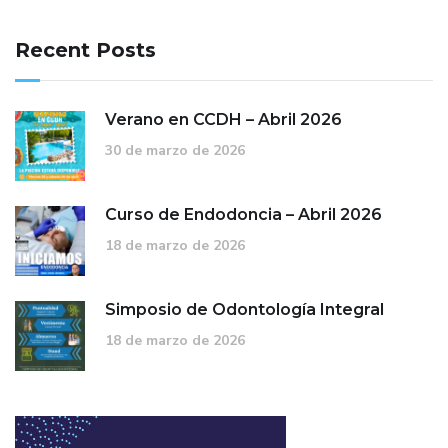
Recent Posts
Verano en CCDH – Abril 2026
30 de marzo de 2026
Curso de Endodoncia – Abril 2026
18 de marzo de 2026
Simposio de Odontología Integral
18 de marzo de 2026