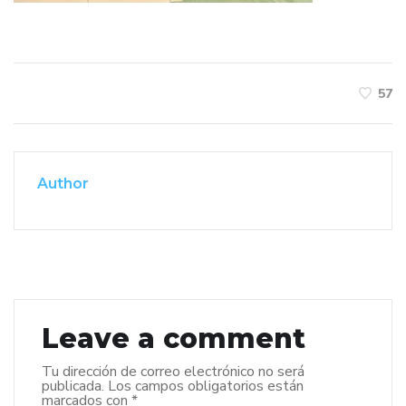
57
Author
Leave a comment
Tu dirección de correo electrónico no será
publicada.
Los campos obligatorios están
marcados con
*