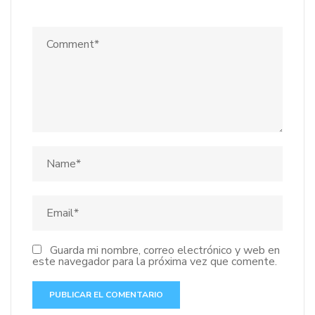
Guarda mi nombre, correo electrónico y web en
este navegador para la próxima vez que comente.