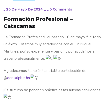
_
20 De Mayo De 2024
_
_
0 Comments
Formación Profesional –
Catacamas
La Formación Profesional, el pasado 10 de mayo, fue todo
un éxito. Estamos muy agradecidos con el Dr. Miguel
Martínez, por su experiencia y pasión y por ayudarnos a
crecer profesionalmente.
Agradecemos también la notable participación de
@
dentalplus.hn.
¡Es tu turno de poner en práctica estas nuevas habilidades!