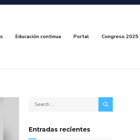
s
Educación continua
Portal
Congreso 2025
Entradas recientes