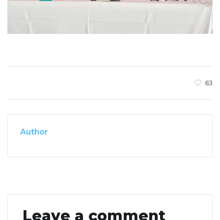
63
Author
Leave a comment