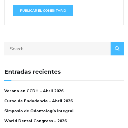
Entradas recientes
Verano en CCDH – Abril 2026
Curso de Endodoncia – Abril 2026
Simposio de Odontología Integral
World Dental Congress – 2026