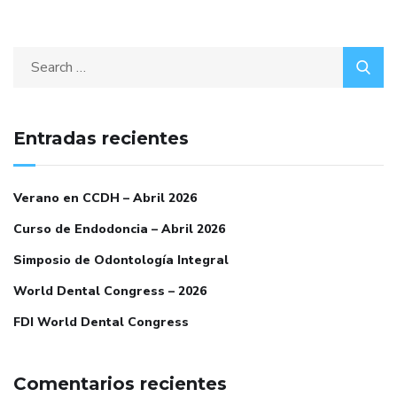
Entradas recientes
Verano en CCDH – Abril 2026
Curso de Endodoncia – Abril 2026
Simposio de Odontología Integral
World Dental Congress – 2026
FDI World Dental Congress
Comentarios recientes