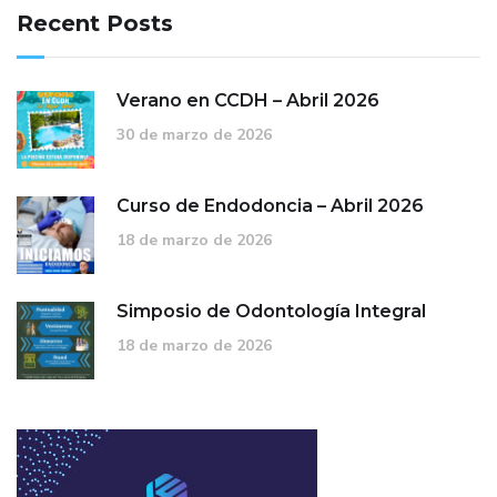
Recent Posts
Verano en CCDH – Abril 2026
30 de marzo de 2026
Curso de Endodoncia – Abril 2026
18 de marzo de 2026
Simposio de Odontología Integral
18 de marzo de 2026