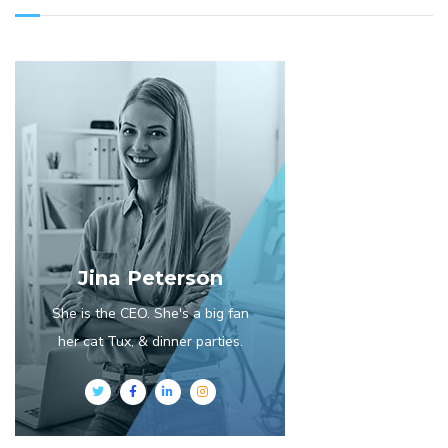
Jina Peterson
She is the CEO. She's a big fan
her cat Tux, & dinner parties.