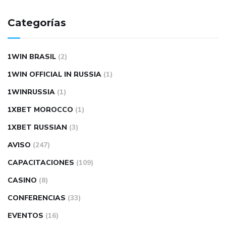
Categorías
1WIN BRASIL
(2)
1WIN OFFICIAL IN RUSSIA
(1)
1WINRUSSIA
(1)
1XBET MOROCCO
(1)
1XBET RUSSIAN
(3)
AVISO
(247)
CAPACITACIONES
(109)
CASINO
(8)
CONFERENCIAS
(33)
EVENTOS
(16)