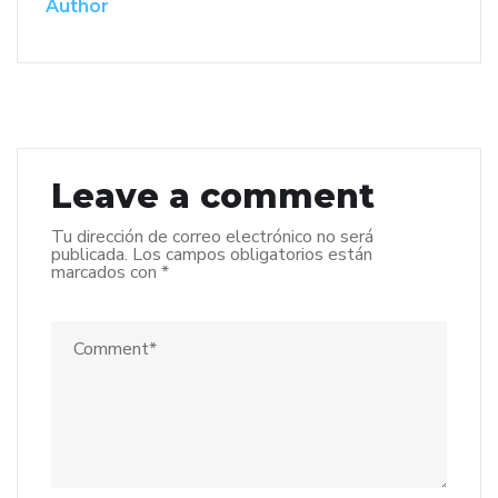
Author
Leave a comment
Tu dirección de correo electrónico no será
publicada.
Los campos obligatorios están
marcados con
*