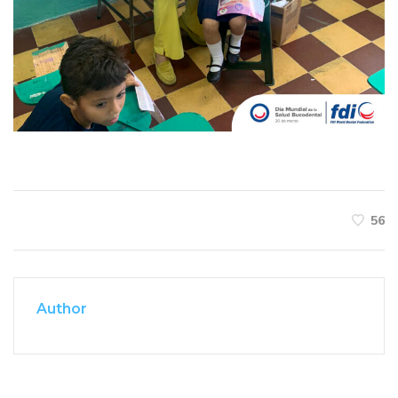
56
Author