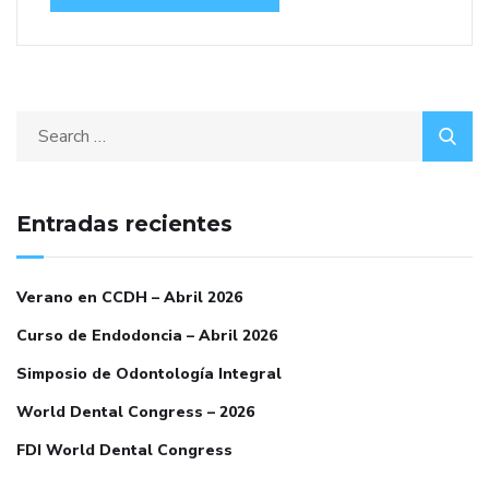
Entradas recientes
Verano en CCDH – Abril 2026
Curso de Endodoncia – Abril 2026
Simposio de Odontología Integral
World Dental Congress – 2026
FDI World Dental Congress