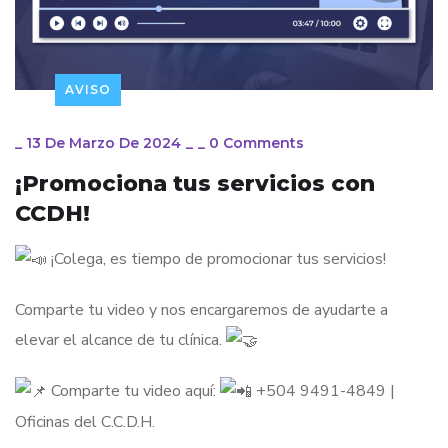
AVISO
_
13 De Marzo De 2024
_
_
0 Comments
¡Promociona tus servicios con
CCDH!
¡Colega, es tiempo de promocionar tus servicios!
Comparte tu video y nos encargaremos de ayudarte a
elevar el alcance de tu clínica.
Comparte tu video aquí:
+504 9491-4849 |
Oficinas del C.C.D.H.