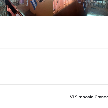
VI Simposio Craneo