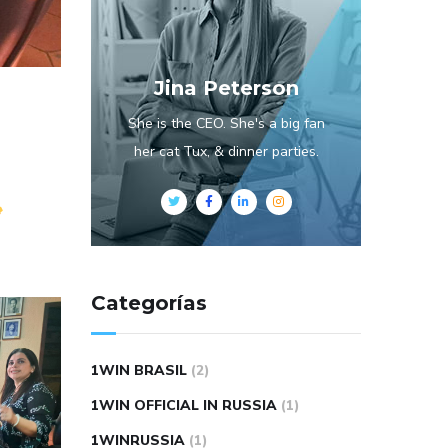
Jina Peterson
She is the CEO. She's a big fan
her cat Tux, & dinner parties.
Categorías
1WIN BRASIL
(2)
1WIN OFFICIAL IN RUSSIA
(1)
1WINRUSSIA
(1)