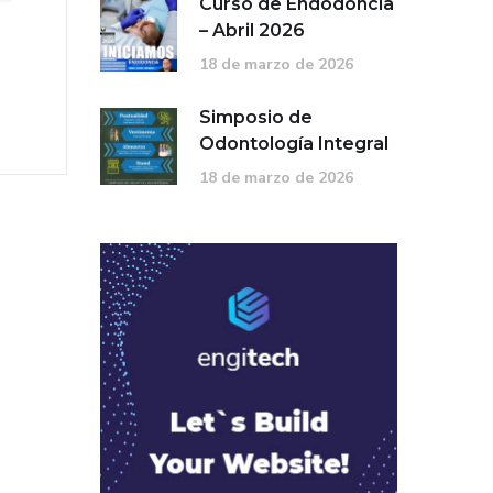
Curso de Endodoncia
– Abril 2026
18 de marzo de 2026
Simposio de
Odontología Integral
18 de marzo de 2026