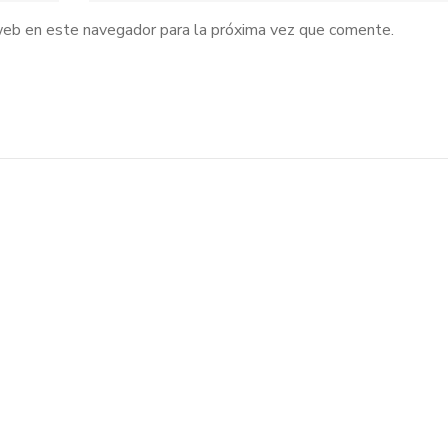
web en este navegador para la próxima vez que comente.