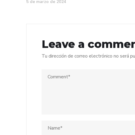
5 de marzo de 2024
Leave a comme
Tu dirección de correo electrónico no será pu