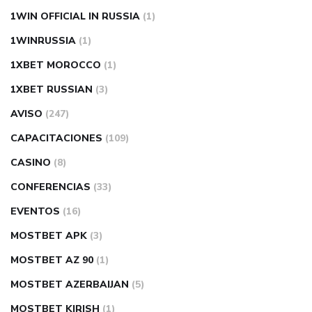
1WIN OFFICIAL IN RUSSIA
(1)
1WINRUSSIA
(1)
1XBET MOROCCO
(1)
1XBET RUSSIAN
(3)
AVISO
(247)
CAPACITACIONES
(109)
CASINO
(8)
CONFERENCIAS
(33)
EVENTOS
(16)
MOSTBET APK
(3)
MOSTBET AZ 90
(1)
MOSTBET AZERBAIJAN
(5)
MOSTBET KIRISH
(1)