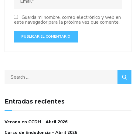
Guarda mi nombre, correo electrónico y web en
este navegador para la próxima vez que comente.
Entradas recientes
Verano en CCDH – Abril 2026
Curso de Endodoncia – Abril 2026