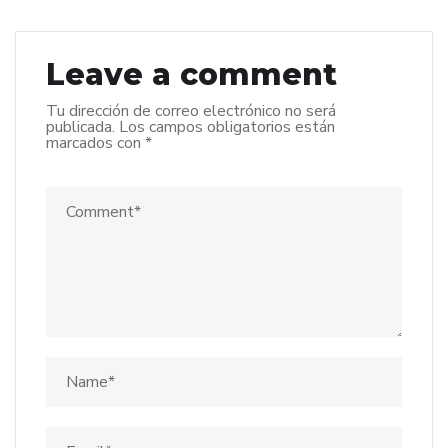
Leave a comment
Tu dirección de correo electrónico no será
publicada.
Los campos obligatorios están
marcados con
*