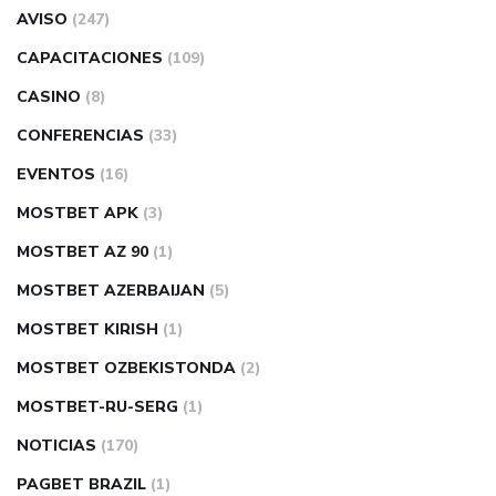
AVISO
(247)
CAPACITACIONES
(109)
CASINO
(8)
CONFERENCIAS
(33)
EVENTOS
(16)
MOSTBET APK
(3)
MOSTBET AZ 90
(1)
MOSTBET AZERBAIJAN
(5)
MOSTBET KIRISH
(1)
MOSTBET OZBEKISTONDA
(2)
MOSTBET-RU-SERG
(1)
NOTICIAS
(170)
PAGBET BRAZIL
(1)