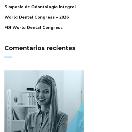
Simposio de Odontología Integral
World Dental Congress – 2026
FDI World Dental Congress
Comentarios recientes