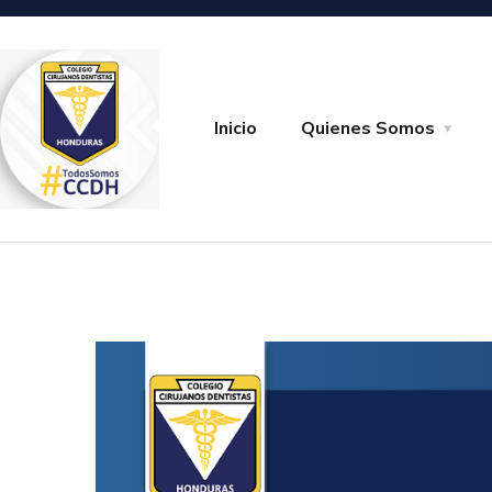
Inicio
Quienes Somos