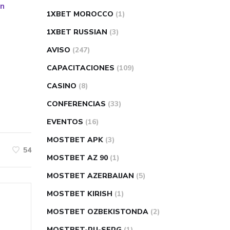
on
1XBET MOROCCO
(1)
1XBET RUSSIAN
(3)
AVISO
(247)
CAPACITACIONES
(109)
CASINO
(8)
CONFERENCIAS
(33)
EVENTOS
(16)
MOSTBET APK
(3)
54
MOSTBET AZ 90
(1)
MOSTBET AZERBAIJAN
(5)
MOSTBET KIRISH
(1)
MOSTBET OZBEKISTONDA
(2)
MOSTBET-RU-SERG
(1)