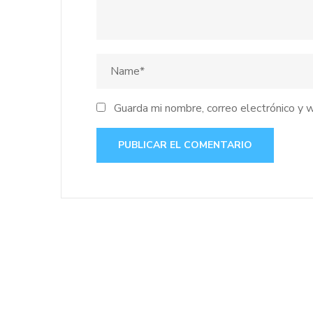
Guarda mi nombre, correo electrónico y 