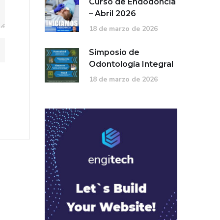
Curso de Endodoncia
– Abril 2026
18 de marzo de 2026
Simposio de
Odontología Integral
18 de marzo de 2026