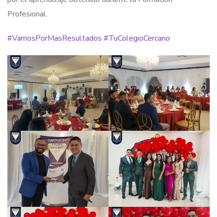
Profesional.
#VamosPorMasResultados
#TuColegioCercano