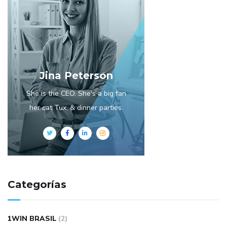
Jina Peterson
She is the CEO. She's a big fan
her cat Tux, & dinner parties.
Categorías
1WIN BRASIL
(2)