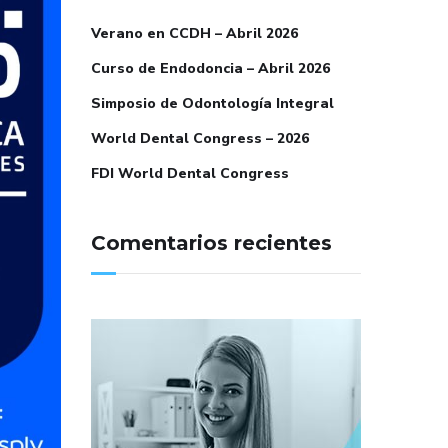
Verano en CCDH – Abril 2026
Curso de Endodoncia – Abril 2026
Simposio de Odontología Integral
World Dental Congress – 2026
FDI World Dental Congress
Comentarios recientes