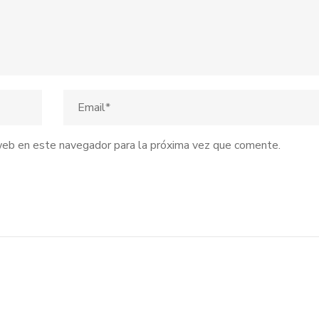
web en este navegador para la próxima vez que comente.