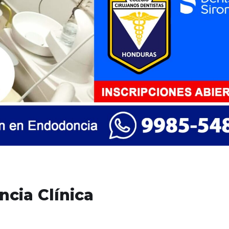
ncia Clínica