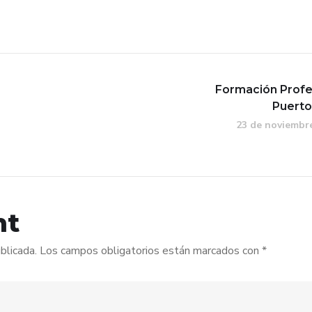
Formación Profe
Puerto
23 de noviembr
nt
blicada.
Los campos obligatorios están marcados con
*