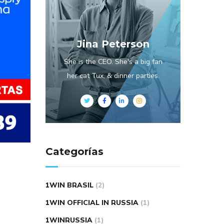
Jina Peterson
She is the CEO. She's a big fan
her cat Tux, & dinner parties.
Categorías
1WIN BRASIL
(2)
1WIN OFFICIAL IN RUSSIA
(1)
1WINRUSSIA
(1)