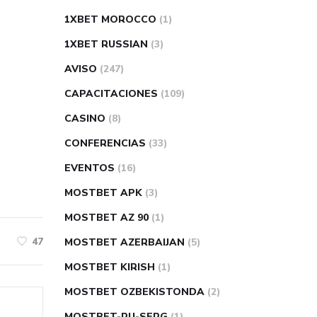
1XBET MOROCCO
(1)
1XBET RUSSIAN
(3)
AVISO
(247)
CAPACITACIONES
(109)
CASINO
(8)
CONFERENCIAS
(33)
EVENTOS
(16)
MOSTBET APK
(3)
MOSTBET AZ 90
(1)
47
MOSTBET AZERBAIJAN
(5)
MOSTBET KIRISH
(1)
MOSTBET OZBEKISTONDA
(2)
MOSTBET-RU-SERG
(1)