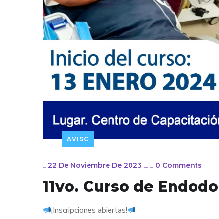
AVISO
_
22 De Noviembre De 2023
_
_
0 Comments
11vo. Curso de Endodo
¡Inscripciones abiertas!