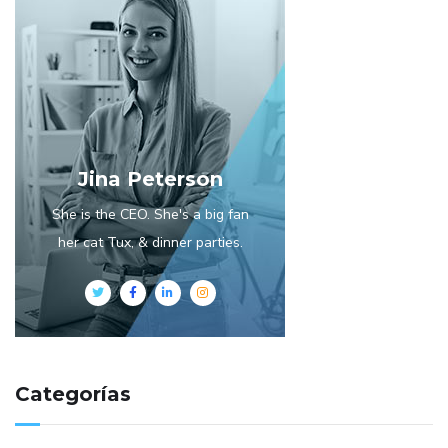
Jina Peterson
She is the CEO. She's a big fan
her cat Tux, & dinner parties.
Categorías