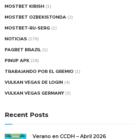
MOSTBET KIRISH
(1)
MOSTBET OZBEKISTONDA
(2)
MOSTBET-RU-SERG
(1)
NOTICIAS
(170)
PAGBET BRAZIL
(1)
PINUP APK
(18)
TRABAJANDO POR EL GREMIO
(1)
VULKAN VEGAS DE LOGIN
(4)
VULKAN VEGAS GERMANY
(3)
Recent Posts
Verano en CCDH – Abril 2026