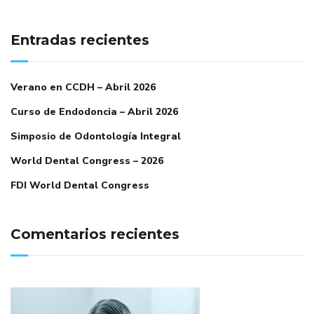
Entradas recientes
Verano en CCDH – Abril 2026
Curso de Endodoncia – Abril 2026
Simposio de Odontología Integral
World Dental Congress – 2026
FDI World Dental Congress
Comentarios recientes