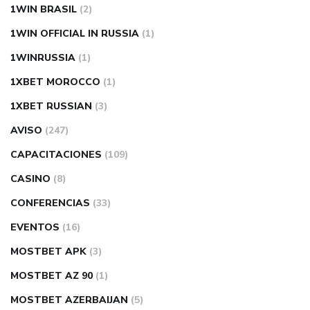
1WIN BRASIL
(2)
1WIN OFFICIAL IN RUSSIA
(1)
1WINRUSSIA
(1)
1XBET MOROCCO
(1)
1XBET RUSSIAN
(3)
AVISO
(247)
CAPACITACIONES
(109)
CASINO
(8)
CONFERENCIAS
(33)
EVENTOS
(16)
MOSTBET APK
(3)
MOSTBET AZ 90
(1)
MOSTBET AZERBAIJAN
(5)