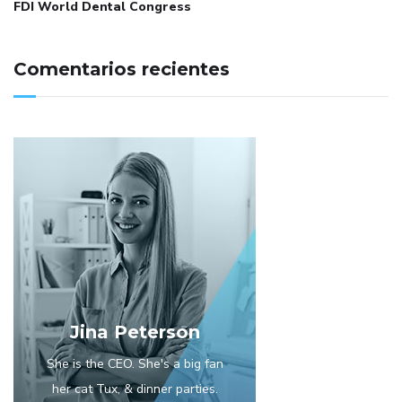
FDI World Dental Congress
Comentarios recientes
Jina Peterson
She is the CEO. She's a big fan
her cat Tux, & dinner parties.