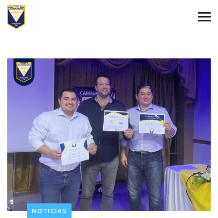
NOTICIAS