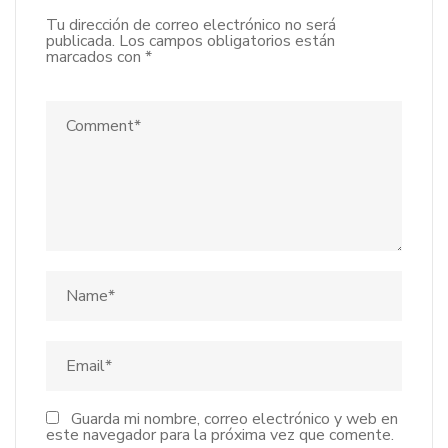
Tu dirección de correo electrónico no será
publicada.
Los campos obligatorios están
marcados con
*
Guarda mi nombre, correo electrónico y web en
este navegador para la próxima vez que comente.