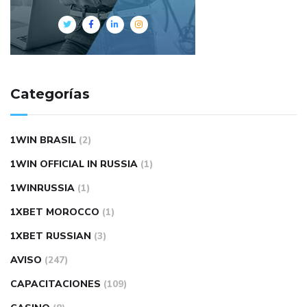
Categorías
1WIN BRASIL
(2)
1WIN OFFICIAL IN RUSSIA
(1)
1WINRUSSIA
(1)
1XBET MOROCCO
(1)
1XBET RUSSIAN
(3)
AVISO
(247)
CAPACITACIONES
(109)