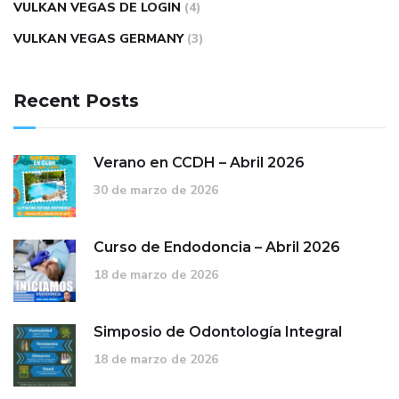
VULKAN VEGAS DE LOGIN
(4)
VULKAN VEGAS GERMANY
(3)
Recent Posts
Verano en CCDH – Abril 2026
30 de marzo de 2026
Curso de Endodoncia – Abril 2026
18 de marzo de 2026
Simposio de Odontología Integral
18 de marzo de 2026