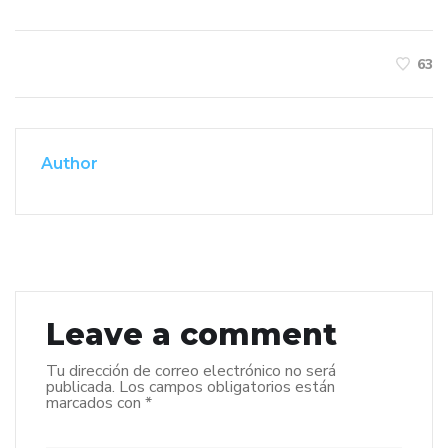
63
Author
Leave a comment
Tu dirección de correo electrónico no será
publicada.
Los campos obligatorios están
marcados con
*