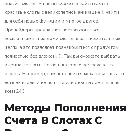
онлайн слотов. У нас вы сможете найти самые
красивые слоты с великолепной анимацией, найти
для себя новые функции и многое другое.
Провайдеры предлагают воспользоваться
бесплатными аналогами слотов в ознакомительных
целях, а это позволяет познакомиться с продуктом
полностью без вложений. Так вы сможете выбрать
именно те слоты Вегас, в которые вам захочется
играть. Например, вам понравится механика слота, то
есть выигрыши не по пяти или девяти линиям, а по
всем 243.
Методы Пополнения
Счета В Слотах С