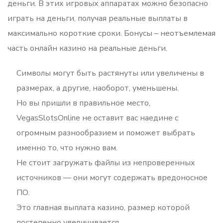
деньги. В этих игровых аппаратах можно безопасно
играть на деньги, получая реальные выплаты в
максимально короткие сроки. Бонусы – неотъемлемая
часть онлайн казино на реальные деньги.
Символы могут быть растянуты или увеличены в
размерах, а другие, наоборот, уменьшены.
Но вы пришли в правильное место,
VegasSlotsOnline не оставит вас наедине с
огромным разнообразием и поможет выбрать
именно то, что нужно вам.
Не стоит загружать файлы из непроверенных
источников — они могут содержать вредоносное
ПО.
Это главная выплата казино, размер которой
постепенно увеличивается.