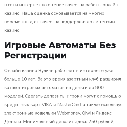
в сети интернет по оценке качества работы онлайн
казино. Наша оценка основывается на многих
переменных, от качества поддержки до лицензии
казино.
Игровые Автоматы Без
Регистрации
Онлайн казино Вулкан работает в интернете уже
больше 10 лет. За это время азартный клуб расширил
каталог игровых автоматов на деньги до 800
моделей. Сделать депозиты игроки могут с помощью
кредитных карт VISA и MasterCard, а также используя
электронные кошельки Webmoney, Qiwi и Яндекс
Деньги. Минимальный депозит здесь 250 рублей,