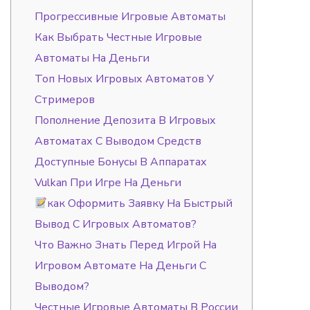
Прогрессивные Игровые Автоматы
Как Выбрать Честные Игровые
Автоматы На Деньги
Топ Новых Игровых Автоматов У
Стримеров
Пополнение Депозита В Игровых
Автоматах С Выводом Средств
Доступные Бонусы В Аппаратах
Vulkan При Игре На Деньги
как Оформить Заявку На Быстрый
Вывод С Игровых Автоматов?
Что Важно Знать Перед Игрой На
Игровом Автомате На Деньги С
Выводом?
Честные Игровые Автоматы В России