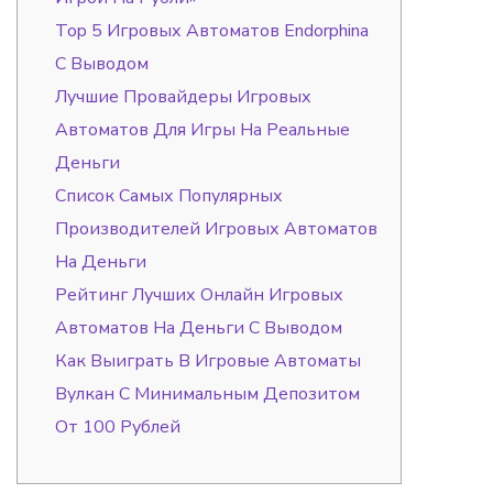
Top 5 Игровых Автоматов Endorphina
С Выводом
Лучшие Провайдеры Игровых
Автоматов Для Игры На Реальные
Деньги
Список Самых Популярных
Производителей Игровых Автоматов
На Деньги
Рейтинг Лучших Онлайн Игровых
Автоматов На Деньги С Выводом
Как Выиграть В Игровые Автоматы
Вулкан С Минимальным Депозитом
От 100 Рублей