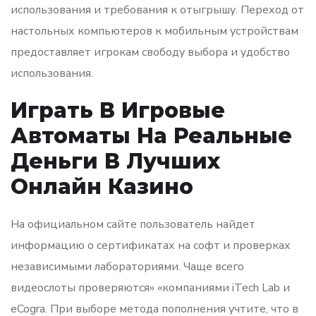
использования и требования к отыгрышу. Переход от
настольных компьютеров к мобильным устройствам
предоставляет игрокам свободу выбора и удобство
использования.
Играть В Игровые
Автоматы На Реальные
Деньги В Лучших
Онлайн Казино
На официальном сайте пользователь найдет
информацию о сертификатах на софт и проверках
независимыми лабораториями. Чаще всего
видеослоты проверяются» «компаниями iTech Lab и
eCogra. При выборе метода пополнения учтите, что в