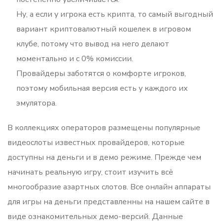
Ну, а если у игрока есть крипта, то самый выгодный
вариант криптовалютный кошелек в игровом
клубе, потому что вывод на него делают
моментально и с 0% комиссии.
Провайдеры заботятся о комфорте игроков,
поэтому мобильная версия есть у каждого их
эмулятора.
В коллекциях операторов размещены популярные
видеослоты известных провайдеров, которые
доступны на деньги и в демо режиме. Прежде чем
начинать реальную игру, стоит изучить всё
многообразие азартных слотов. Все онлайн аппараты
для игры на деньги представленны на нашем сайте в
виде ознакомительных демо-версий. Данные