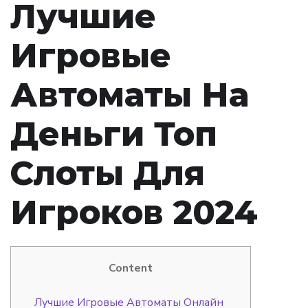
Лучшие
Игровые
Автоматы На
Деньги Топ
Слоты Для
Игроков 2024
Content
Лучшие Игровые Автоматы Онлайн