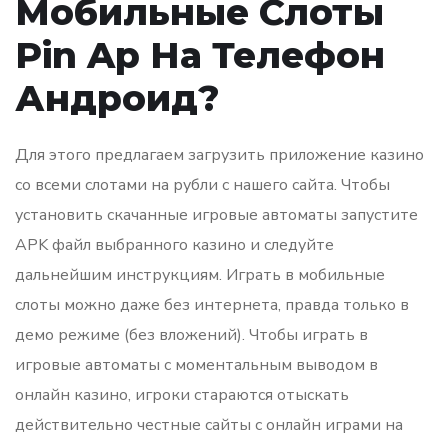
Мобильные Слоты
Pin Ap На Телефон
Андроид?
Для этого предлагаем загрузить приложение казино
со всеми слотами на рубли с нашего сайта. Чтобы
установить скачанные игровые автоматы запустите
APK файл выбранного казино и следуйте
дальнейшим инструкциям. Играть в мобильные
слоты можно даже без интернета, правда только в
демо режиме (без вложений). Чтобы играть в
игровые автоматы с моментальным выводом в
онлайн казино, игроки стараются отыскать
действительно честные сайты с онлайн играми на