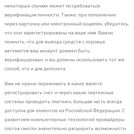
некоторых случаях может потребоваться
верификация личности. Также, при пополнении
через карточку или электронный кошелек, убедитесь,
что они зарегистрированы на ваше имя. Важно
помнить, что для вывода средств с игровых
автоматов ваш аккаунт должен быть
верифицирован, и вы должны использовать тот же
способ, что и для депозита.
Вам не нужно переживать в какое валюте
регистрировать счет и через какие платежные
системы проводить платежи, большая часть всегда
доступна для клиентов из Российской Федерации. С
развитием компьютерных технологий провайдеры
слотов смогли значительно расширить возможности