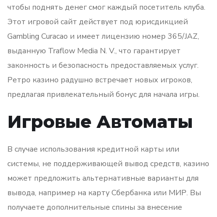
чтобы поднять денег смог каждый посетитель клуба.
Этот игровой сайт действует под юрисдикцией
Gambling Curacao и имеет лицензию номер 365/JAZ,
выданную Traflow Media N. V., что гарантирует
законность и безопасность предоставляемых услуг.
Ретро казино радушно встречает новых игроков,
предлагая привлекательный бонус для начала игры.
Игровые Автоматы
В случае использования кредитной карты или
системы, не поддерживающей вывод средств, казино
может предложить альтернативные варианты для
вывода, например на карту Сбербанка или МИР. Вы
получаете дополнительные спины за внесение