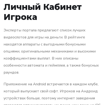
Личный Кабинет
Игрока
Эксперты портала предлагают список лучших
видеослотов для игры на деньги. В рейтинге
находятся аппараты с выгодными бонусными
опциями, оригинальными механиками и высокими
коэффициентами выплат. В них описаны
особенности автомата и геймплея, а также бонусных
раундов.
Приложение на Android встречается в каждом клубе,
который выпускает свой софт. Игроков на Андроид
устройствах больше, поэтому интернет заведения