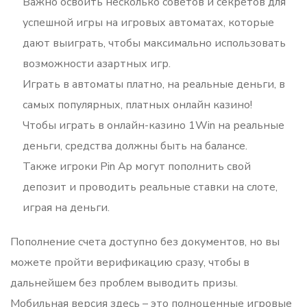
Важно освоить несколько советов и секретов для
успешной игры на игровых автоматах, которые
дают выиграть, чтобы максимально использовать
возможности азартных игр.
Играть в автоматы платно, на реальные деньги, в
самых популярных, платных онлайн казино!
Чтобы играть в онлайн-казино 1Win на реальные
деньги, средства должны быть на балансе.
Также игроки Pin Ap могут пополнить свой
депозит и проводить реальные ставки на слоте,
играя на деньги.
Пополнение счета доступно без документов, но вы
можете пройти верификацию сразу, чтобы в
дальнейшем без проблем выводить призы.
Мобильная версия здесь – это полноценные игровые