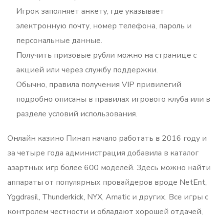
Игрок заполняет анкету, где указывает
электронную почту, номер телефона, пароль и
персональные данные.
Получить призовые рубли можно на странице с
акцией или через службу поддержки.
Обычно, правила получения VIP привилегий
подробно описаны в правилах игрового клуба или в
разделе условий использования.
Онлайн казино Пинап начало работать в 2016 году и
за четыре года администрация добавила в каталог
азартных игр более 600 моделей. Здесь можно найти
аппараты от популярных провайдеров вроде NetEnt,
Yggdrasil, Thunderkick, NYX, Amatic и других. Все игры с
контролем честности и обладают хорошей отдачей,