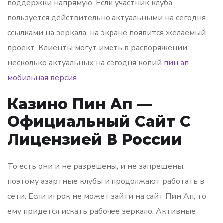
поддержки напрямую. Если участник клуба
пользуется действительно актуальными на сегодня
ссылками на зеркала, на экране появится желаемый
проект. Клиенты могут иметь в распоряжении
несколько актуальных на сегодня копий
пин ап
мобильная версия
.
Казино Пин Ап —
Официальный Сайт С
Лицензией В России
То есть они и не разрешены, и не запрещены,
поэтому азартные клубы и продолжают работать в
сети. Если игрок не может зайти на сайт Пин Ап, то
ему придется искать рабочее зеркало. Активные