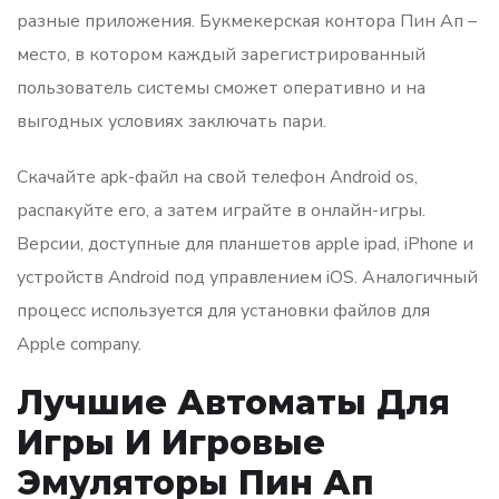
разные приложения. Букмекерская контора Пин Ап –
место, в котором каждый зарегистрированный
пользователь системы сможет оперативно и на
выгодных условиях заключать пари.
Скачайте apk-файл на свой телефон Android os,
распакуйте его, а затем играйте в онлайн-игры.
Версии, доступные для планшетов apple ipad, iPhone и
устройств Android под управлением iOS. Аналогичный
процесс используется для установки файлов для
Apple company.
Лучшие Автоматы Для
Игры И Игровые
Эмуляторы Пин Ап