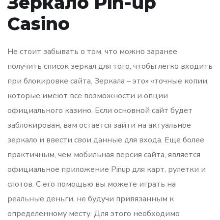
Зеркало Pin-up
Casino
Не стоит забывать о том, что можно заранее
получить список зеркал для того, чтобы легко входить
при блокировке сайта. Зеркала – это» «точные копии,
которые имеют все возможности и опции
официального казино. Если основной сайт будет
заблокирован, вам остается зайти на актуальное
зеркало и ввести свои данные для входа. Еще более
практичным, чем мобильная версия сайта, является
официальное приложение Pinup для карт, рулетки и
слотов. С его помощью вы можете играть на
реальные деньги, не будучи привязанным к
определенному месту. Для этого необходимо