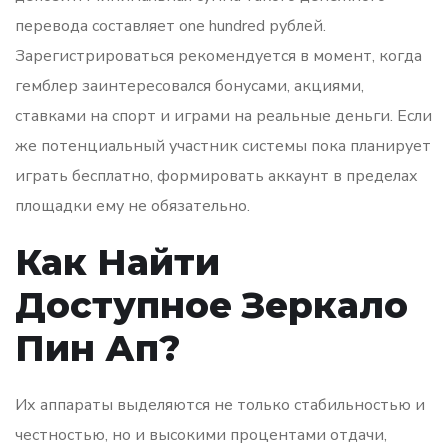
перевода составляет one hundred рублей.
Зарегистрироваться рекомендуется в момент, когда
гемблер заинтересовался бонусами, акциями,
ставками на спорт и играми на реальные деньги. Если
же потенциальный участник системы пока планирует
играть бесплатно, формировать аккаунт в пределах
площадки ему не обязательно.
Как Найти
Доступное Зеркало
Пин Ап?
Их аппараты выделяются не только стабильностью и
честностью, но и высокими процентами отдачи,