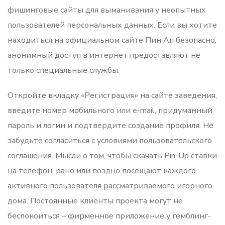
фишинговые сайты для выманивания у неопытных
пользователей персональных данных. Если вы хотите
находиться на официальном сайте Пин Ап безопасно,
анонимный доступ в интернет предоставляют не
только специальные службы.
Откройте вкладку «Регистрация» на сайте заведения,
введите номер мобильного или e-mail, придуманный
пароль и логин и подтвердите создание профиля. Не
забудьте согласиться с условиями пользовательского
соглашения. Мысли о том, чтобы скачать Pin-Up ставки
на телефон, рано или поздно посещают каждого
активного пользователя рассматриваемого игорного
дома. Постоянные клиенты проекта могут не
беспокоиться – фирменное приложение у гемблинг-