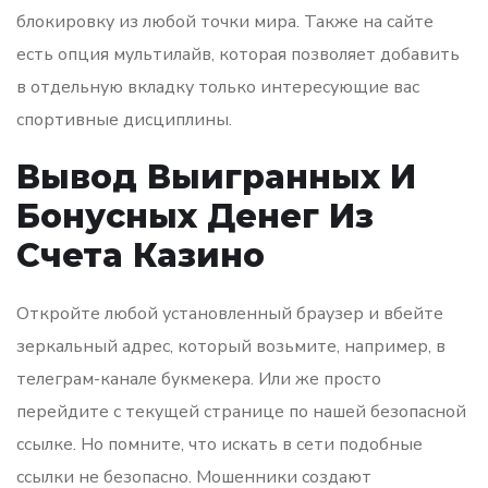
блокировку из любой точки мира. Также на сайте
есть опция мультилайв, которая позволяет добавить
в отдельную вкладку только интересующие вас
спортивные дисциплины.
Вывод Выигранных И
Бонусных Денег Из
Счета Казино
Откройте любой установленный браузер и вбейте
зеркальный адрес, который возьмите, например, в
телеграм-канале букмекера. Или же просто
перейдите с текущей странице по нашей безопасной
ссылке. Но помните, что искать в сети подобные
ссылки не безопасно. Мошенники создают