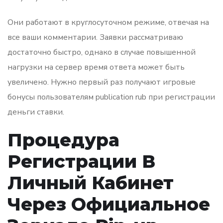
Они работают в круглосуточном режиме, отвечая на
все ваши комментарии. Заявки рассматриваю
достаточно быстро, однако в случае повышенной
нагрузки на сервер время ответа может быть
увеличено. Нужно первый раз получают игровые
бонусы пользователям publication rub при регистрации
деньги ставки.
Процедура
Регистрации В
Личный Кабинет
Через Официальное