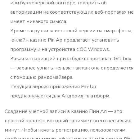
или букмекерской конторе, говорить об
авторизации на соответствующих веб-порталах не
имеет никакого смысла.
Кроме загрузки клиентской версии на смартфоны,
онлайн казино Pin Ap предлагает установить
программу и на устройства с ОС Windows.
Какая из вариаций приза будет спрятана в Gift box
— заранее узнать нельзя, так как она определяется
с помощью рандомайзера.
Текущая версия приложения Pin-Up
предназначается для Андроид-платформ.
Создание учетной записи в казино Пин Ап — это
простой процесс, который занимает всего несколько
минут. Чтобы начать регистрацию, пользователям