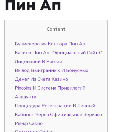
Пин Ап
Content
Букмекерская Контора Пин Ап
Казино Пин Ап : Официальный Сайт С
Лицензией В России
Вывод Выигранных И Бонусных
Денег Из Счета Казино
Pincoins И Система Привилегий
Аккаунта
Процедура Регистрации В Личный
Кабинет Через Официальное Зеркало
Pin-up Casino