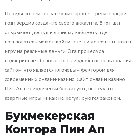
Пройдя по ней, он завершит процесс регистрации,
подтвердив создание своего аккаунта. Этот шаг
открывает доступ к личному кабинету, где
пользователь может войти, внести депозит и начать
игру на реальные деньги. Эта процедура
подчеркивает безопасность и удобство пользования
сайтом, что является ключевым фактором для
современных онлайн-казино. Сайт онлайн казино
Пин Ап периодически блокируют, потому что
азартные игры никак не регулируются законом.
Букмекерская
Контора Пин Ап