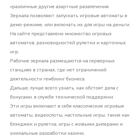
«различные другие азартные развлечения.
Зеркала позволяют запускать игровые автоматы в
демо-режиме, или включать их для игры на деньги.
На сайте представлено множество игровых
автоматов, разновидностей рулетки и карточных
игр.
Рабочие зеркала размещаются на серверных
станциях в странах, где нет ограничений
деятельности гемблинг бизнеса.
Дальше, лучше всего узнать, как обстоят дела с
бонусами, в службе технической поддержки.
Эти игры включают в себя классические игровые
автоматы, видеослоты, настольные игры, такие как
блэкджек и рулетка, игры с живыми дилерами и
уникальные разработки казино.