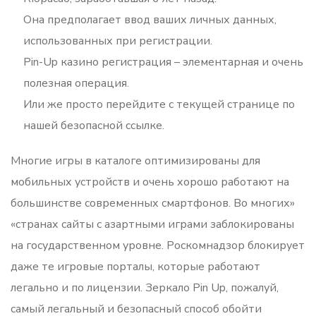
Она предполагает ввод ваших личных данных,
использованных при регистрации.
Pin-Up казино регистрация – элементарная и очень
полезная операция.
Или же просто перейдите с текущей странице по
нашей безопасной ссылке.
Многие игры в каталоге оптимизированы для
мобильных устройств и очень хорошо работают на
большинстве современных смартфонов. Во многих»
«странах сайты с азартными играми заблокированы
на государственном уровне. Роскомнадзор блокирует
даже те игровые порталы, которые работают
легально и по лицензии. Зеркало Pin Up, пожалуй,
самый легальный и безопасный способ обойти