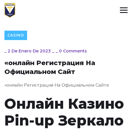
CASINO
_
2 De Enero De 2023
_
_
0 Comments
«онлайн Регистрация На
Официальном Сайт
«онлайн Регистрация На Официальном Сайте
Онлайн Казино
Pin-up Зеркало