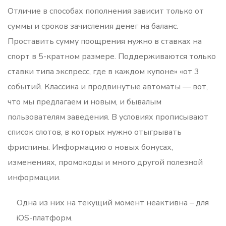
Отличие в способах пополнения зависит только от
суммы и сроков зачисления денег на баланс.
Проставить сумму поощрения нужно в ставках на
спорт в 5-кратном размере. Поддерживаются только
ставки типа экспресс, где в каждом купоне» «от 3
событий. Классика и продвинутые автоматы — вот,
что мы предлагаем и новым, и бывалым
пользователям заведения. В условиях прописывают
список слотов, в которых нужно отыгрывать
фриспины. Информацию о новых бонусах,
изменениях, промокоды и много другой полезной
информации.
Одна из них на текущий момент неактивна – для
iOS-платформ.