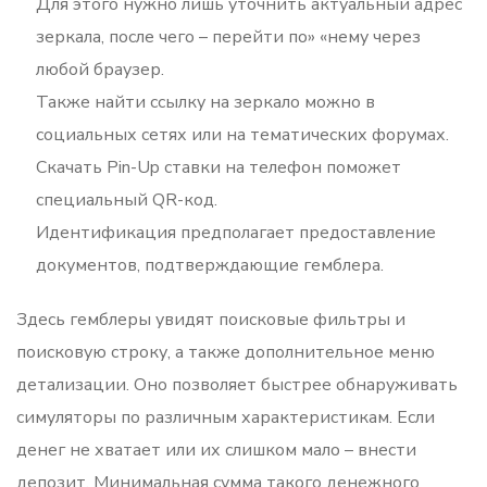
Для этого нужно лишь уточнить актуальный адрес
зеркала, после чего – перейти по» «нему через
любой браузер.
Также найти ссылку на зеркало можно в
социальных сетях или на тематических форумах.
Скачать Pin-Up ставки на телефон поможет
специальный QR-код.
Идентификация предполагает предоставление
документов, подтверждающие гемблера.
Здесь гемблеры увидят поисковые фильтры и
поисковую строку, а также дополнительное меню
детализации. Оно позволяет быстрее обнаруживать
симуляторы по различным характеристикам. Если
денег не хватает или их слишком мало – внести
депозит. Минимальная сумма такого денежного